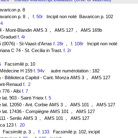
aricon p. 8
aricon p. 8
,
f. 50r
Incipit non noté Bavaricon p. 102
. 4
44 - Mont-Blandin AMS 3
, AMS 127
, AMS 169b
- Graduel
f. 4r
 (0076) - St-Vaast d’Arras
f. 28r
,
f. 108r
Incipit non noté
ana C 74 - St. Cecilia in Trast.
f. 2r
5
Facsimilé p. 10
de Médecine H 159
f. 94v
autre numérotation : 182
a - Biblioteca Capitol - Cant. Monza AMS 3
, AMS 127
ont-Renaud
f. 2
e 776 - Albi
f. 7
 lat. 903 - Saint-Yrieix
f. 5
e lat. 12050 - Ant. Corbie AMS 3
, AMS 101
, AMS 127
ce lat. 17436 - Compiègne AMS 101
, AMS 127
111 - Senlis AMS 3
, AMS 101
, AMS 127
lica 123
f. 20
Facsimilé p. 3
,
f. 133
Facsimilé p. 102, incipit