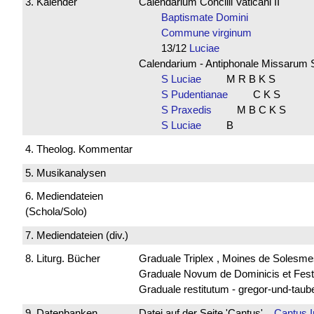
3. Kalender
Calendarium Concilii Vaticani II
Baptismate Domini
Commune virginum
13/12
Luciae
Calendarium - Antiphonale Missarum 
S Luciae
M R B K S
S Pudentianae
C K S
S Praxedis
M B C K S
S Luciae
B
4. Theolog. Kommentar
5. Musikanalysen
6. Mediendateien
(Schola/Solo)
7. Mediendateien (div.)
8. Liturg. Bücher
Graduale Triplex , Moines de Solesme
Graduale Novum de Dominicis et Fest
Graduale restitutum - gregor-und-tau
9. Datenbanken
Datei auf der Seite 'Cantus'
Cantus 