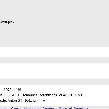
Sextuplex
s, 1979 p.499
is, GÖSCHL, Johannes Berchmans, et alii, 2011 p.49
be.de, Anton STINGL, jun.
►
Index
Cantus Manuscript Database (Univ. of Waterloo)