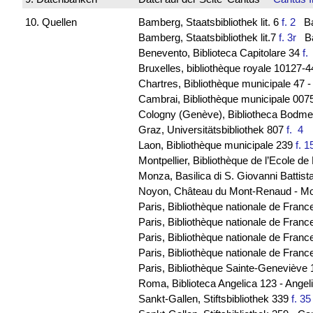
10. Quellen
Bamberg, Staatsbibliothek lit. 6
f. 2
Bav
Bamberg, Staatsbibliothek lit.7
f. 3r
Bav
Benevento, Biblioteca Capitolare 34
f
Bruxelles, bibliothèque royale 10127-
Chartres, Bibliothèque municipale 47 
Cambrai, Bibliothèque municipale 0075
Cologny (Genève), Bibliotheca Bodmeri
Graz, Universitätsbibliothek 807
f. 4
Laon, Bibliothèque municipale 239
f. 1
Montpellier, Bibliothèque de l’Ecole 
Monza, Basilica di S. Giovanni Battist
Noyon, Château du Mont-Renaud - M
Paris, Bibliothèque nationale de Franc
Paris, Bibliothèque nationale de France
Paris, Bibliothèque nationale de Franc
Paris, Bibliothèque nationale de Fran
Paris, Bibliothèque Sainte-Geneviève 
Roma, Biblioteca Angelica 123 - Ange
Sankt-Gallen, Stiftsbibliothek 339
f. 35