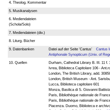
4. Theolog. Kommentar
5. Musikanalysen
6. Mediendateien
(Schola/Solo)
7. Mediendateien (div.)
8. Liturg. Bücher
9. Datenbanken
Datei auf der Seite 'Cantus'
Cantus 
Antiphonale Synopticum (Univ. of Reg
10. Quellen
Durham, Cathedral Library B. III. 11 f.
Ivrea, Biblioteca Capitolare 106 - Ant.
London, The British Library, add. 30850
London, British Museum - Ant. Sarisb
Lucca, Biblioteca capitolare 601
Monza, Basilica di S. Giovanni Battista
Paris, Bibliothèque nationale de Franc
Paris, Bibliothèque nationale de France
Piacenza. Duomo, Biblioteca e archivo