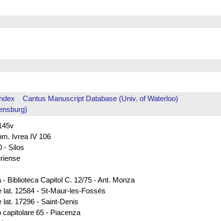
Index
Cantus Manuscript Database (Univ. of Waterloo)
ensburg)
 145v
rom. Ivrea IV 106
 - Silos
uriense
 - Biblioteca Capitol C. 12/75 - Ant. Monza
e lat. 12584 - St-Maur-les-Fossés
 lat. 17296 - Saint-Denis
 capitolare 65 - Piacenza