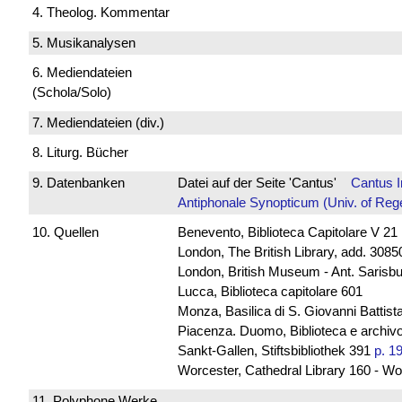
4. Theolog. Kommentar
5. Musikanalysen
6. Mediendateien
(Schola/Solo)
7. Mediendateien (div.)
8. Liturg. Bücher
9. Datenbanken
Datei auf der Seite 'Cantus'
Cantus 
Antiphonale Synopticum (Univ. of Reg
10. Quellen
Benevento, Biblioteca Capitolare V 21
London, The British Library, add. 30850
London, British Museum - Ant. Sarisb
Lucca, Biblioteca capitolare 601
Monza, Basilica di S. Giovanni Battista
Piacenza. Duomo, Biblioteca e archivo
Sankt-Gallen, Stiftsbibliothek 391
p. 1
Worcester, Cathedral Library 160 - Wo
11. Polyphone Werke