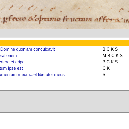
 Domine quoniam conculcavit
B C K S
orationem
M B C K S
tere et eripe
B C K S
tum ipse est
C K
amentum meum...et liberator meus
S