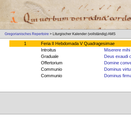
Gregorianisches Repertoire
> Liturgischer Kalender (vollständig) AMS
1
Feria II Hebdomada V Quadragesimae
Introitus
Miserere mihi
Graduale
Deus exaudi 
Offertorium
Domine conver
Communio
Dominus virtu
Communio
Dominus firm