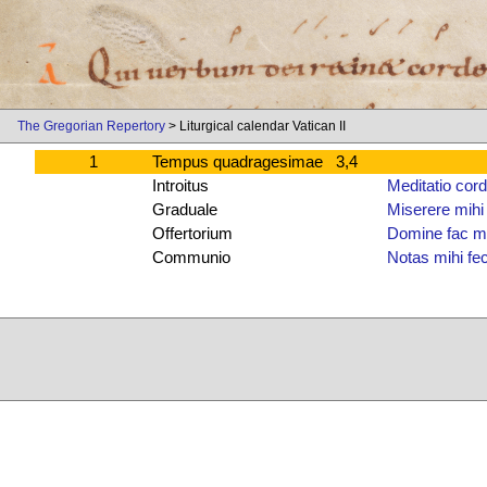
The Gregorian Repertory
> Liturgical calendar Vatican II
1
Tempus quadragesimae 3,4
Introitus
Meditatio cor
Graduale
Miserere mih
Offertorium
Domine fac m
Communio
Notas mihi fe