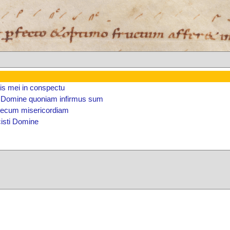
dis mei in conspectu
i Domine quoniam infirmus sum
ecum misericordiam
cisti Domine