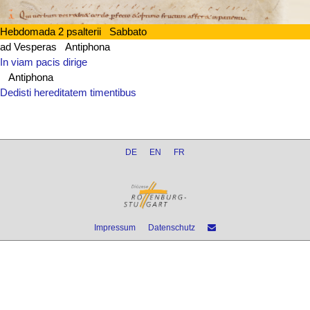
Hebdomada 2 psalterii Sabbato
ad Vesperas Antiphona
In viam pacis dirige
Antiphona
Dedisti hereditatem timentibus
DE
EN
FR
Impressum
Datenschutz