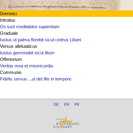
Dominici
Introitus
Os iusti meditabitur sapientiam
Graduale
Iustus ut palma florebit sicut cedrus Libani
Versus alleluiaticus
Iustus germinabit sicut lilium
Offertorium
Veritas mea et misericordia
Communio
Fidelis servus ...ut det illis in tempore
DE
EN
FR