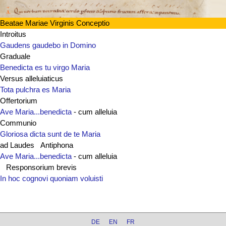
Beatae Mariae Virginis Conceptio
Introitus
Gaudens gaudebo in Domino
Graduale
Benedicta es tu virgo Maria
Versus alleluiaticus
Tota pulchra es Maria
Offertorium
Ave Maria...benedicta
- cum alleluia
Communio
Gloriosa dicta sunt de te Maria
ad Laudes Antiphona
Ave Maria...benedicta
- cum alleluia
Responsorium brevis
In hoc cognovi quoniam voluisti
DE
EN
FR