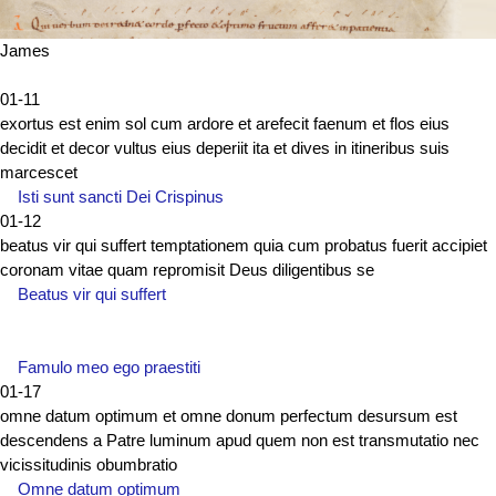
James
01-11
exortus est enim sol cum ardore et arefecit faenum et flos eius
decidit et decor vultus eius deperiit ita et dives in itineribus suis
marcescet
Isti sunt sancti Dei Crispinus
01-12
beatus vir qui suffert temptationem quia cum probatus fuerit accipiet
coronam vitae quam repromisit Deus diligentibus se
Beatus vir qui suffert
Famulo meo ego praestiti
01-17
omne datum optimum et omne donum perfectum desursum est
descendens a Patre luminum apud quem non est transmutatio nec
vicissitudinis obumbratio
Omne datum optimum