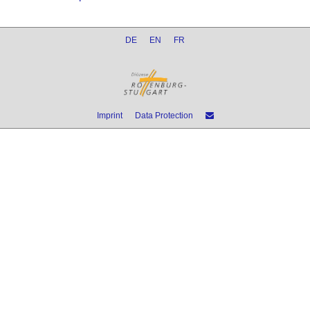
DE
EN
FR
Imprint
Data Protection