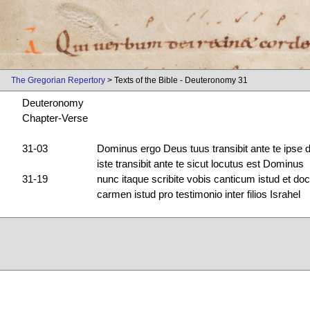
The Gregorian Repertory
> Texts of the Bible - Deuteronomy 31
Deuteronomy
Chapter-Verse
31-03
Dominus ergo Deus tuus transibit ante te ipse 
iste transibit ante te sicut locutus est Dominus
31-19
nunc itaque scribite vobis canticum istud et doce
carmen istud pro testimonio inter filios Israhel