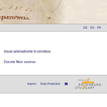
DE
EN
FR
Iosue animadverte in omnibus
Docete filios vestros
Imprint
Data Protection