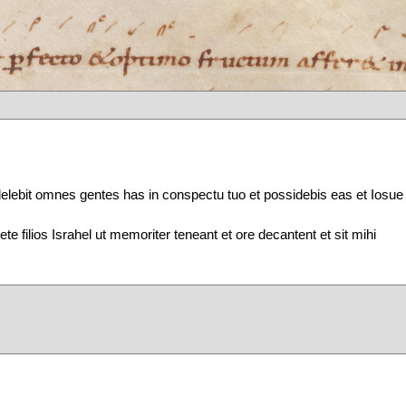
delebit omnes gentes has in conspectu tuo et possidebis eas et Iosue
te filios Israhel ut memoriter teneant et ore decantent et sit mihi