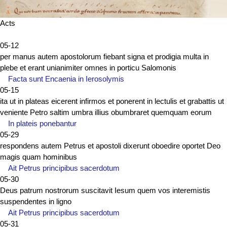
Acts
05-12
per manus autem apostolorum fiebant signa et prodigia multa in
plebe et erant unianimiter omnes in porticu Salomonis
Facta sunt Encaenia in Ierosolymis
05-15
ita ut in plateas eicerent infirmos et ponerent in lectulis et grabattis ut
veniente Petro saltim umbra illius obumbraret quemquam eorum
In plateis ponebantur
05-29
respondens autem Petrus et apostoli dixerunt oboedire oportet Deo
magis quam hominibus
Ait Petrus principibus sacerdotum
05-30
Deus patrum nostrorum suscitavit Iesum quem vos interemistis
suspendentes in ligno
Ait Petrus principibus sacerdotum
05-31