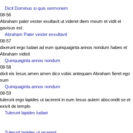
Dicit Dominus si quis sermonem
08-56
Abraham pater vester exultavit ut videret diem meum et vidit et
gavisus est
Abraham Pater vester exsultavit
08-57
dixerunt ergo Iudaei ad eum quinquaginta annos nondum habes et
Abraham vidisti
Quinquaginta annos nondum
08-58
dixit eis Iesus amen amen dico vobis antequam Abraham fieret ego
sum
Quinquaginta annos nondum
08-59
tulerunt ergo lapides ut iacerent in eum Iesus autem abscondit se et
exivit de templo
Tulerunt lapides Iudaei
Tulerunt lapides ut iacerent