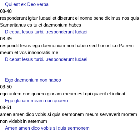
Qui est ex Deo verba
08-48
responderunt igitur Iudaei et dixerunt ei nonne bene dicimus nos quia
Samaritanus es tu et daemonium habes
Dicebat Iesus turbi...responderunt Iudaei
08-49
respondit Iesus ego daemonium non habeo sed honorifico Patrem
meum et vos inhonoratis me
Dicebat Iesus turbi...responderunt Iudaei
Ego daemonium non habeo
08-50
ego autem non quaero gloriam meam est qui quaerit et iudicat
Ego gloriam meam non quaero
08-51
amen amen dico vobis si quis sermonem meum servaverit mortem
non videbit in aeternum
Amen amen dico vobis si quis sermonem