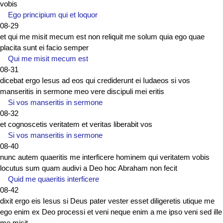
vobis
Ego principium qui et loquor
08-29
et qui me misit mecum est non reliquit me solum quia ego quae
placita sunt ei facio semper
Qui me misit mecum est
08-31
dicebat ergo Iesus ad eos qui crediderunt ei Iudaeos si vos
manseritis in sermone meo vere discipuli mei eritis
Si vos manseritis in sermone
08-32
et cognoscetis veritatem et veritas liberabit vos
Si vos manseritis in sermone
08-40
nunc autem quaeritis me interficere hominem qui veritatem vobis
locutus sum quam audivi a Deo hoc Abraham non fecit
Quid me quaeritis interficere
08-42
dixit ergo eis Iesus si Deus pater vester esset diligeretis utique me
ego enim ex Deo processi et veni neque enim a me ipso veni sed ille
me misit