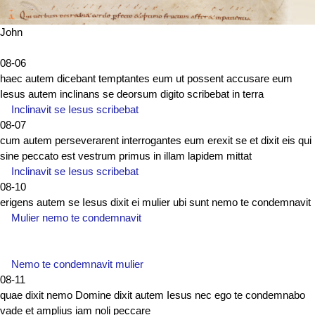
John
08-06
haec autem dicebant temptantes eum ut possent accusare eum
Iesus autem inclinans se deorsum digito scribebat in terra
Inclinavit se Iesus scribebat
08-07
cum autem perseverarent interrogantes eum erexit se et dixit eis qui
sine peccato est vestrum primus in illam lapidem mittat
Inclinavit se Iesus scribebat
08-10
erigens autem se Iesus dixit ei mulier ubi sunt nemo te condemnavit
Mulier nemo te condemnavit
Nemo te condemnavit mulier
08-11
quae dixit nemo Domine dixit autem Iesus nec ego te condemnabo
vade et amplius iam noli peccare