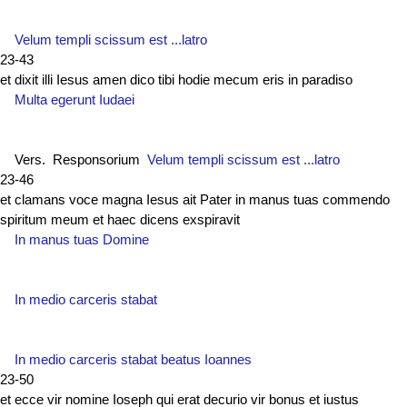
Velum templi scissum est ...latro
23-43
et dixit illi Iesus amen dico tibi hodie mecum eris in paradiso
Multa egerunt Iudaei
Vers. Responsorium
Velum templi scissum est ...latro
23-46
et clamans voce magna Iesus ait Pater in manus tuas commendo
spiritum meum et haec dicens exspiravit
In manus tuas Domine
In medio carceris stabat
In medio carceris stabat beatus Ioannes
23-50
et ecce vir nomine Ioseph qui erat decurio vir bonus et iustus