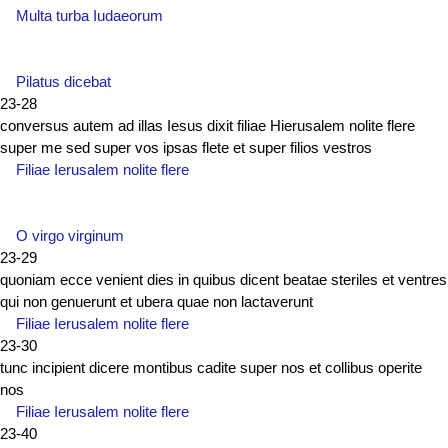
Multa turba Iudaeorum
Pilatus dicebat
23-28
conversus autem ad illas Iesus dixit filiae Hierusalem nolite flere
super me sed super vos ipsas flete et super filios vestros
Filiae Ierusalem nolite flere
O virgo virginum
23-29
quoniam ecce venient dies in quibus dicent beatae steriles et ventres
qui non genuerunt et ubera quae non lactaverunt
Filiae Ierusalem nolite flere
23-30
tunc incipient dicere montibus cadite super nos et collibus operite
nos
Filiae Ierusalem nolite flere
23-40