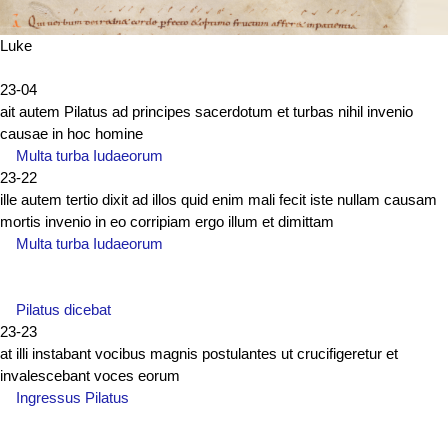
Luke
23-04
ait autem Pilatus ad principes sacerdotum et turbas nihil invenio
causae in hoc homine
Multa turba Iudaeorum
23-22
ille autem tertio dixit ad illos quid enim mali fecit iste nullam causam
mortis invenio in eo corripiam ergo illum et dimittam
Multa turba Iudaeorum
Pilatus dicebat
23-23
at illi instabant vocibus magnis postulantes ut crucifigeretur et
invalescebant voces eorum
Ingressus Pilatus