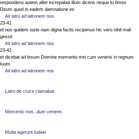
respondens autem alter increpabat illum dicens neque tu times
Deum quod in eadem damnatione es
Ait latro ad latronem nos
23-41
et nos quidem iuste nam digna factis recipimus hic vero nihil mali
gessit
Ait latro ad latronem nos
23-42
et dicebat ad Iesum Domine memento mei cum veneris in regnum
tuum
Ait latro ad latronem nos
Latro de cruce clamabat
Memento mei...dum veneris
Multa egerunt Iudaei