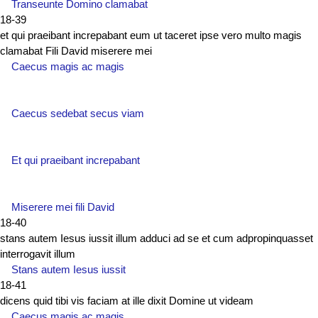
Transeunte Domino clamabat
18-39
et qui praeibant increpabant eum ut taceret ipse vero multo magis
clamabat Fili David miserere mei
Caecus magis ac magis
Caecus sedebat secus viam
Et qui praeibant increpabant
Miserere mei fili David
18-40
stans autem Iesus iussit illum adduci ad se et cum adpropinquasset
interrogavit illum
Stans autem Iesus iussit
18-41
dicens quid tibi vis faciam at ille dixit Domine ut videam
Caecus magis ac magis