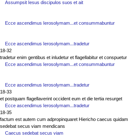
Assumpsit Iesus discipulos suos et ait
Ecce ascendimus Ierosolymam...et consummabuntur
Ecce ascendimus Ierosolymam...tradetur
18-32
tradetur enim gentibus et inludetur et flagellabitur et conspuetur
Ecce ascendimus Ierosolymam...et consummabuntur
Ecce ascendimus Ierosolymam...tradetur
18-33
et postquam flagellaverint occident eum et die tertia resurget
Ecce ascendimus Ierosolymam...tradetur
18-35
factum est autem cum adpropinquaret Hiericho caecus quidam
sedebat secus viam mendicans
Caecus sedebat secus viam