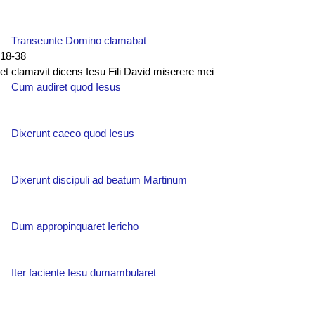
Transeunte Domino clamabat
18-38
et clamavit dicens Iesu Fili David miserere mei
Cum audiret quod Iesus
Dixerunt caeco quod Iesus
Dixerunt discipuli ad beatum Martinum
Dum appropinquaret Iericho
Iter faciente Iesu dumambularet