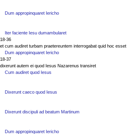
Dum appropinquaret Iericho
Iter faciente Iesu dumambularet
18-36
et cum audiret turbam praetereuntem interrogabat quid hoc esset
Dum appropinquaret Iericho
18-37
dixerunt autem ei quod Iesus Nazarenus transiret
Cum audiret quod Iesus
Dixerunt caeco quod Iesus
Dixerunt discipuli ad beatum Martinum
Dum appropinquaret Iericho