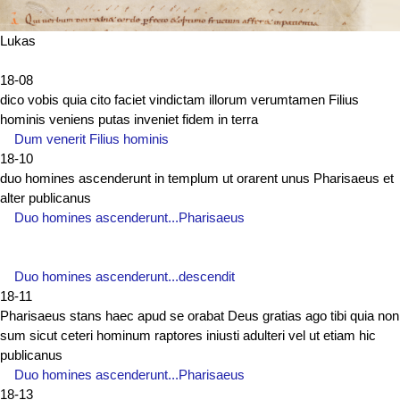
Lukas
18-08
dico vobis quia cito faciet vindictam illorum verumtamen Filius
hominis veniens putas inveniet fidem in terra
Dum venerit Filius hominis
18-10
duo homines ascenderunt in templum ut orarent unus Pharisaeus et
alter publicanus
Duo homines ascenderunt...Pharisaeus
Duo homines ascenderunt...descendit
18-11
Pharisaeus stans haec apud se orabat Deus gratias ago tibi quia non
sum sicut ceteri hominum raptores iniusti adulteri vel ut etiam hic
publicanus
Duo homines ascenderunt...Pharisaeus
18-13