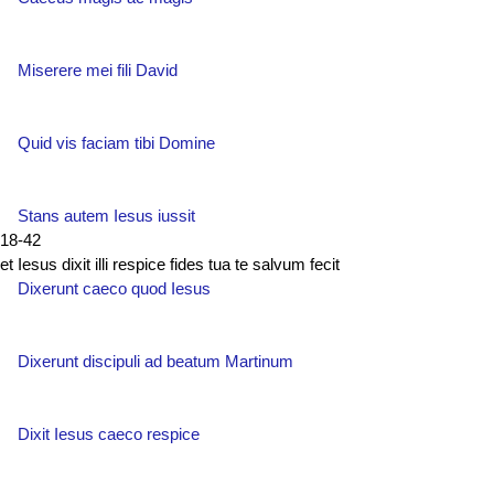
Miserere mei fili David
Quid vis faciam tibi Domine
Stans autem Iesus iussit
18-42
et Iesus dixit illi respice fides tua te salvum fecit
Dixerunt caeco quod Iesus
Dixerunt discipuli ad beatum Martinum
Dixit Iesus caeco respice