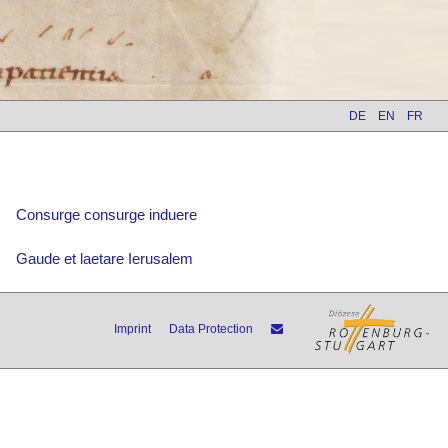
DE
EN
FR
Consurge consurge induere
Gaude et laetare Ierusalem
Imprint
Data Protection