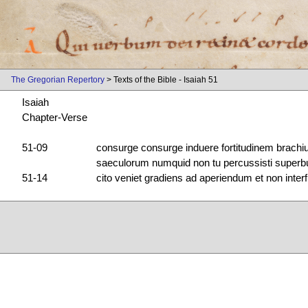
The Gregorian Repertory
> Texts of the Bible - Isaiah 51
Isaiah
Chapter-Verse
51-09
consurge consurge induere fortitudinem brachiu
saeculorum numquid non tu percussisti super
51-14
cito veniet gradiens ad aperiendum et non interf