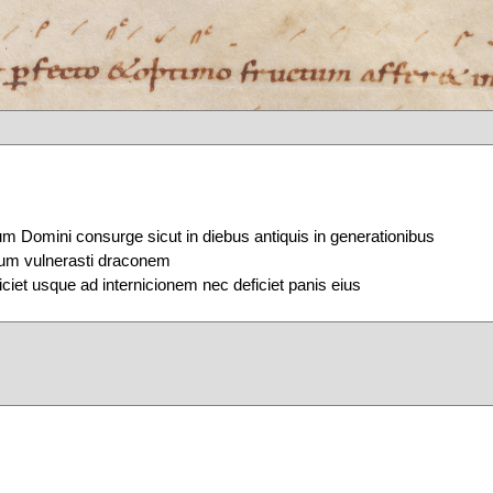
m Domini consurge sicut in diebus antiquis in generationibus
bum vulnerasti draconem
iciet usque ad internicionem nec deficiet panis eius