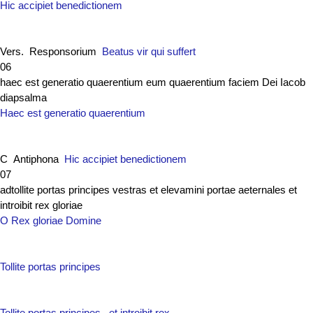
Hic accipiet benedictionem
Vers. Responsorium
Beatus vir qui suffert
06
haec est generatio quaerentium eum quaerentium faciem Dei Iacob
diapsalma
Haec est generatio quaerentium
C Antiphona
Hic accipiet benedictionem
07
adtollite portas principes vestras et elevamini portae aeternales et
introibit rex gloriae
O Rex gloriae Domine
Tollite portas principes
Tollite portas principes...et introibit rex