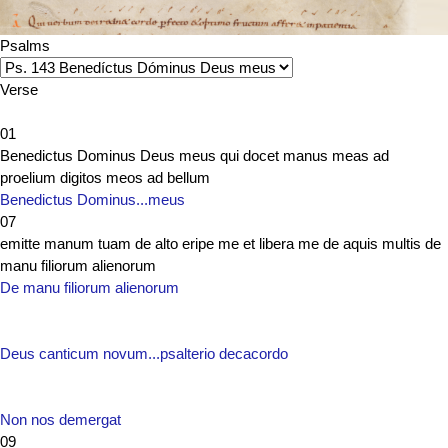
Psalms
Verse
01
Benedictus Dominus Deus meus qui docet manus meas ad
proelium digitos meos ad bellum
Benedictus Dominus...meus
07
emitte manum tuam de alto eripe me et libera me de aquis multis de
manu filiorum alienorum
De manu filiorum alienorum
Deus canticum novum...psalterio decacordo
Non nos demergat
09