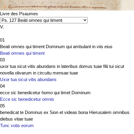
Livre des Psaumes
V.
01
Beati omnes qui timent Dominum qui ambulant in viis eius
Beati omnes qui timent
03
uxor tua sicut vitis abundans in lateribus domus tuae filii tui sicut
novella olivarum in circuitu mensae tuae
Uxor tua sicut vitis abundans
04
ecce sic benedicetur homo qui timet Dominum
Ecce sic benedicetur omnis
05
benedicat te Dominus ex Sion et videas bona Hierusalem omnibus
diebus vitae tuae
Tunc votis eorum