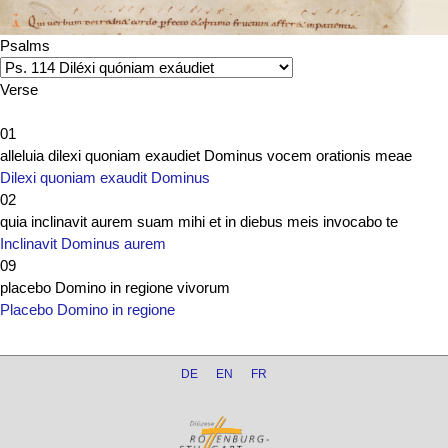
Psalms
Verse
01
alleluia dilexi quoniam exaudiet Dominus vocem orationis meae
Dilexi quoniam exaudit Dominus
02
quia inclinavit aurem suam mihi et in diebus meis invocabo te
Inclinavit Dominus aurem
09
placebo Domino in regione vivorum
Placebo Domino in regione
DE
EN
FR