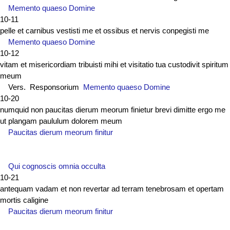
Memento quaeso Domine
10-11
pelle et carnibus vestisti me et ossibus et nervis conpegisti me
Memento quaeso Domine
10-12
vitam et misericordiam tribuisti mihi et visitatio tua custodivit spiritum
meum
Vers. Responsorium
Memento quaeso Domine
10-20
numquid non paucitas dierum meorum finietur brevi dimitte ergo me
ut plangam paululum dolorem meum
Paucitas dierum meorum finitur
Qui cognoscis omnia occulta
10-21
antequam vadam et non revertar ad terram tenebrosam et opertam
mortis caligine
Paucitas dierum meorum finitur