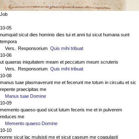
Job
10-05
numquid sicut dies hominis dies tui et anni tui sicut humana sunt
tempora
Vers. Responsorium
Quis mihi tribuat
10-06
ut quaeras iniquitatem meam et peccatum meum scruteris
Vers. Responsorium
Quis mihi tribuat
10-08
manus tuae plasmaverunt me et fecerunt me totum in circuitu et sic
repente praecipitas me
Manus tuae Domine
10-09
memento quaeso quod sicut lutum feceris me et in pulverem
reduces me
Memento quaeso Domine
10-10
nonne sicut lac mulsisti me et sicut caseum me coagulasti