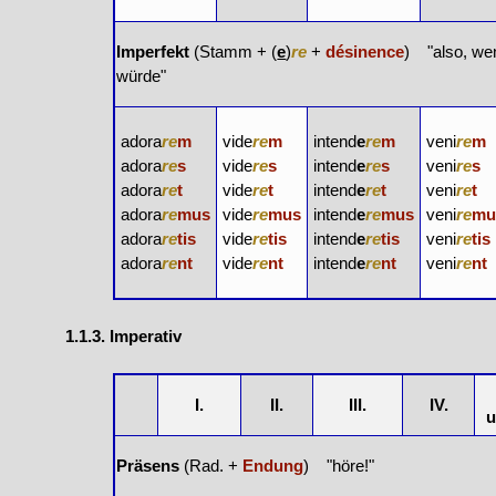
Imperfekt
(Stamm + (
e
)
re
+
désinence
) "also, we
würde"
adora
re
m
vide
re
m
intend
e
re
m
veni
re
m
adora
re
s
vide
re
s
intend
e
re
s
veni
re
s
adora
re
t
vide
re
t
intend
e
re
t
veni
re
t
adora
re
mus
vide
re
mus
intend
e
re
mus
veni
re
mu
adora
re
tis
vide
re
tis
intend
e
re
tis
veni
re
tis
adora
re
nt
vide
re
nt
intend
e
re
nt
veni
re
nt
1.1.3. Imperativ
I.
II.
III.
IV.
u
Präsens
(Rad. +
Endung
) "höre!"