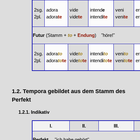
2sg.
adora
vide
intend
e
veni
er
2pl.
adora
te
vide
te
intend
i
te
veni
te
er
Futur
(Stamm +
to
+
Endung
) "höre!"
2sg.
adora
to
vide
to
intend
i
to
veni
to
er
2pl.
adora
to
te
vide
to
te
intend
i
to
te
veni
to
te
er
1.2. Tempora gebildet aus dem Stamm des
Perfekt
1.2.1. Indikativ
I.
II.
III.
Perfekt
"ich habe gehört"