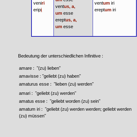
veni
ri
vent
um
iri
vent
us, a,
erip
i
erept
um
iri
um
esse
erept
us, a,
um
esse
Bedeutung der unterschiedlichen Infinitive :
amare : "(zu) lieben"
amavisse : "geliebt (zu) haben"
amaturus esse : "lieben (zu) werden"
amari : "geliebt (zu) werden"
amatus esse : "geliebt worden (zu) sein"
amatum iri : "geliebt (zu) werden werden; geliebt werden
(zu) müssen"