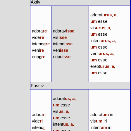
Aktiv
adorat
urus, a,
um
esse
vis
urus, a,
adora
re
adorav
isse
um
esse
vide
re
vis
isse
intent
urus, a,
intend
e
re
intend
isse
um
esse
veni
re
ven
isse
vent
urus, a,
erip
e
re
eripu
isse
um
esse
erept
urus, a,
um
esse
Passiv
adorat
us, a,
um
esse
vis
us, a,
adora
ri
adorat
um
iri
um
esse
vide
ri
vis
um
iri
intent
us, a,
intend
i
intent
um
iri
um
esse