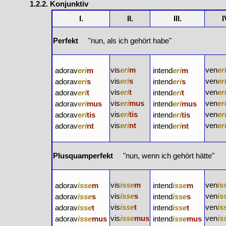
1.2.2. Konjunktiv
I.
II.
III.
I
Perfekt
"nun, als ich gehört habe"
vis
eri
m
ven
er
adorav
eri
m
intend
eri
m
vis
eri
s
ven
er
adorav
eri
s
intend
eri
s
vis
eri
t
ven
er
adorav
eri
t
intend
eri
t
vis
eri
mus
ven
er
adorav
eri
mus
intend
eri
mus
vis
eri
tis
ven
er
adorav
eri
tis
intend
eri
tis
vis
eri
nt
ven
er
adorav
eri
nt
intend
eri
nt
Plusquamperfekt
"nun, wenn ich gehört hätte"
vis
isse
m
ven
is
adorav
isse
m
intend
isse
m
vis
isse
s
ven
is
adorav
isse
s
intend
isse
s
vis
isse
t
ven
is
adorav
isse
t
intend
isse
t
vis
isse
mus
ven
is
adorav
isse
mus
intend
isse
mus