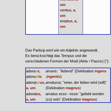
um
vent
us, a,
um
erept
us, a,
um
Das Partizip wird wie ein Adjektiv angewandt.
Es berücksichtigt das Tempus und die
verschiedenen Formen der Modi (Aktiv / Passiv) [
*
]:
adora
n
s
,
amans: "liebend" (Deklination
ingens
adora
nt
is
,ingentis
)
adorat
ur
us,
amaturus: "einer, der lieben wird (will)"
a, um
(Deklination
magnus
)
adorat
us,
amatus esse : esse: "geliebt worden
a, um
(zu) sein" (Deklination
magnus
)