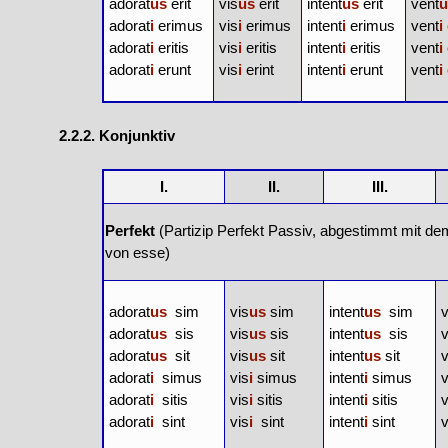
adorat
us
erit
vis
us
erit
intent
us
erit
vent
u
adorat
i
erimus
vis
i
erimus
intent
i
erimus
vent
i
adorat
i
eritis
vis
i
eritis
intent
i
eritis
vent
i
adorat
i
erunt
vis
i
erint
intent
i
erunt
vent
i
2.2.2. Konjunktiv
I.
II.
III.
Perfekt
(Partizip Perfekt Passiv, abgestimmt mit d
von esse)
adorat
us
sim
vis
us
sim
intent
us
sim
adorat
us
sis
vis
us
sis
intent
us
sis
adorat
us
sit
vis
us
sit
intent
us
sit
adorat
i
simus
vis
i
simus
intent
i
simus
adorat
i
sitis
vis
i
sitis
intent
i
sitis
adorat
i
sint
vis
i
sint
intent
i
sint