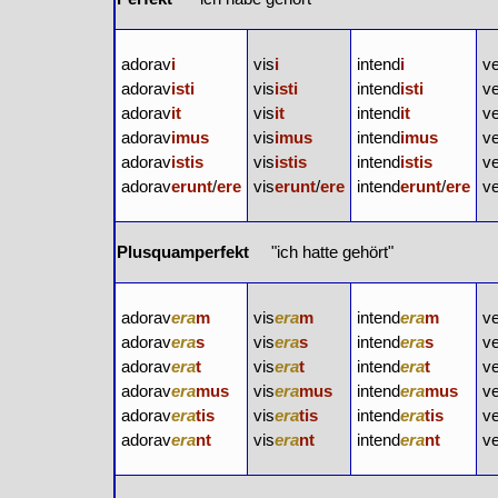
adorav
i
vis
i
intend
i
v
adorav
isti
vis
isti
intend
isti
v
adorav
it
vis
it
intend
it
v
adorav
imus
vis
imus
intend
imus
v
adorav
istis
vis
istis
intend
istis
v
adorav
erunt
/
ere
vis
erunt
/
ere
intend
erunt
/
ere
v
Plusquamperfekt
"ich hatte gehört"
adorav
era
m
vis
era
m
intend
era
m
v
adorav
era
s
vis
era
s
intend
era
s
v
adorav
era
t
vis
era
t
intend
era
t
v
adorav
era
mus
vis
era
mus
intend
era
mus
v
adorav
era
tis
vis
era
tis
intend
era
tis
v
adorav
era
nt
vis
era
nt
intend
era
nt
v