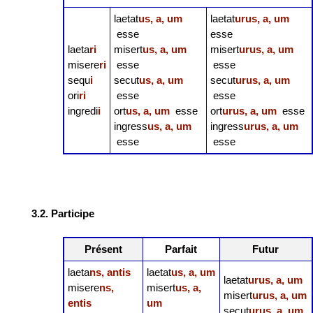
laetat
us, a, um
laetat
urus, a, um
esse
esse
laeta
ri
misert
us, a, um
misert
urus, a, um
misere
ri
esse
esse
sequ
i
secut
us, a, um
secut
urus, a, um
ori
ri
esse
esse
ingredi
i
ort
us, a, um
esse
ort
urus, a, um
esse
ingress
us, a, um
ingress
urus, a, um
esse
esse
3.2. Participe
Présent
Parfait
Futur
laeta
ns, antis
laetat
us, a, um
laetat
urus, a, um
misere
ns,
misert
us, a,
misert
urus, a, um
entis
um
secut
urus, a, um