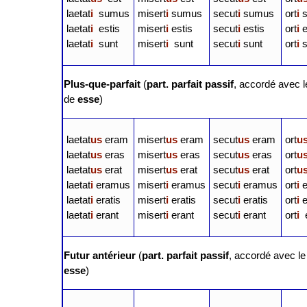
laetat
i
sumus
misert
i
sumus
secut
i
sumus
ort
i
s
laetat
i
estis
misert
i
estis
secut
i
estis
ort
i
e
laetat
i
sunt
misert
i
sunt
secut
i
sunt
ort
i
s
Plus-que-parfait
(
part. parfait passif
, accordé avec le
de
esse
)
laetat
us
eram
misert
us
eram
secut
us
eram
ort
u
laetat
us
eras
misert
us
eras
secut
us
eras
ort
u
laetat
us
erat
misert
us
erat
secut
us
erat
ort
u
laetat
i
eramus
misert
i
eramus
secut
i
eramus
ort
i
e
laetat
i
eratis
misert
i
eratis
secut
i
eratis
ort
i
e
laetat
i
erant
misert
i
erant
secut
i
erant
ort
i
e
Futur antérieur
(
part. parfait passif
, accordé avec le 
esse
)