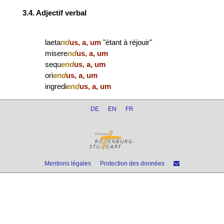
3.4. Adjectif verbal
laeta
nd
us, a, um
"étant à réjouir"
misere
nd
us, a, um
sequ
end
us, a, um
ori
end
us, a, um
ingredi
end
us, a, um
DE
EN
FR
Mentions légales
Protection des données