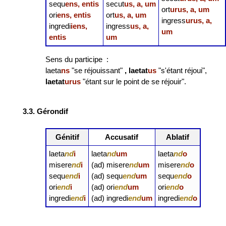
sequ
ens, entis
secut
us, a, um
ort
urus, a, um
ori
ens, entis
ort
us, a, um
ingress
urus, a,
ingredi
iens,
ingress
us, a,
um
entis
um
Sens du participe :
laeta
ns
"se réjouissant"
, laetat
us
"s'étant réjoui",
laetat
urus
"étant sur le point de se réjouir".
3.3. Gérondif
Génitif
Accusatif
Ablatif
laeta
nd
i
laeta
nd
um
laeta
nd
o
misere
nd
i
(ad) misere
nd
um
misere
nd
o
sequ
end
i
(ad) sequ
end
um
sequ
end
o
ori
end
i
(ad) ori
end
um
ori
end
o
ingredi
end
i
(ad) ingredi
end
um
ingredi
end
o