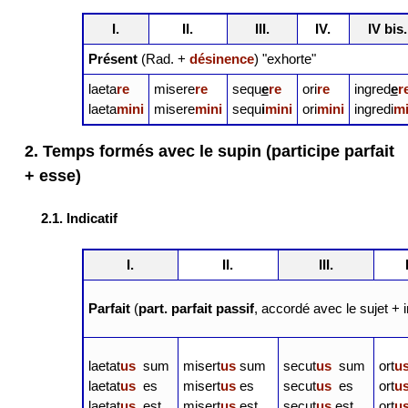
I.
II.
III.
IV.
IV bis.
Présent
(Rad. +
désinence
) "exhorte"
laeta
re
misere
re
sequ
e
re
ori
re
ingred
e
r
laeta
mini
misere
mini
sequ
i
mini
ori
mini
ingredi
mi
2. Temps formés avec le supin (participe parfait
+ esse)
2.1. Indicatif
I.
II.
III.
Parfait
(
part. parfait passif
, accordé avec le sujet + 
laetat
us
sum
misert
us
sum
secut
us
sum
ort
u
laetat
us
es
misert
us
es
secut
us
es
ort
u
laetat
us
est
misert
us
est
secut
us
est
ort
u