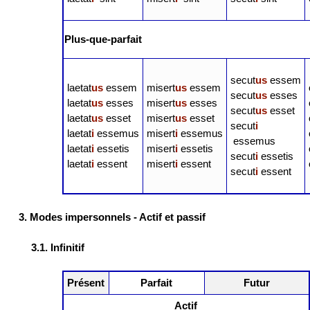
Plus-que-parfait
secut
us
essem
laetat
us
essem
misert
us
essem
secut
us
esses
laetat
us
esses
misert
us
esses
secut
us
esset
laetat
us
esset
misert
us
esset
secut
i
laetat
i
essemus
misert
i
essemus
essemus
laetat
i
essetis
misert
i
essetis
secut
i
essetis
laetat
i
essent
misert
i
essent
secut
i
essent
3. Modes impersonnels - Actif et passif
3.1. Infinitif
Présent
Parfait
Futur
Actif