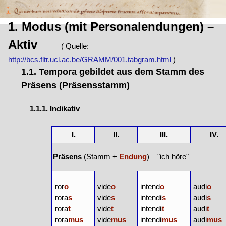
1. Modus (mit Personalendungen) –
Aktiv
( Quelle:
http://bcs.fltr.ucl.ac.be/GRAMM/001.tabgram.html
)
1.1. Tempora gebildet aus dem Stamm des
Präsens (Präsensstamm)
1.1.1. Indikativ
I.
II.
III.
IV.
Präsens
(Stamm +
Endung
) "ich höre"
ror
o
vide
o
intend
o
audi
o
rora
s
vide
s
intend
i
s
audi
s
rora
t
vide
t
intend
i
t
audi
t
rora
mus
vide
mus
intend
i
mus
audi
mus