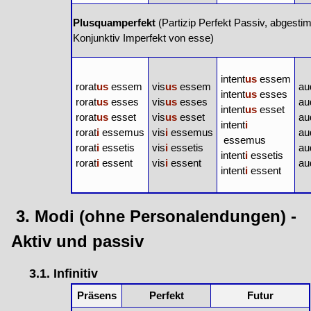
Plusquamperfekt
(Partizip Perfekt Passiv, abgest
Konjunktiv Imperfekt von esse)
intent
us
essem
rorat
us
essem
vis
us
essem
au
intent
us
esses
rorat
us
esses
vis
us
esses
au
intent
us
esset
rorat
us
esset
vis
us
esset
au
intent
i
rorat
i
essemus
vis
i
essemus
au
essemus
rorat
i
essetis
vis
i
essetis
au
intent
i
essetis
rorat
i
essent
vis
i
essent
au
intent
i
essent
3. Modi (ohne Personalendungen) -
Aktiv und passiv
3.1. Infinitiv
Präsens
Perfekt
Futur