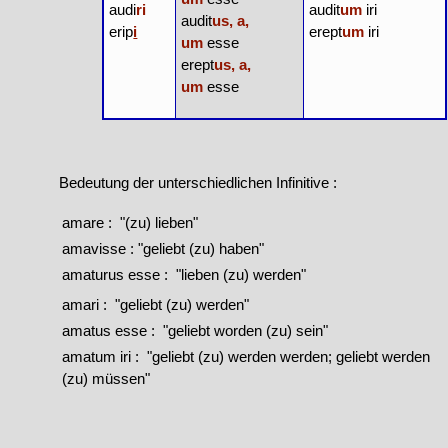
audi
ri
audit
um
iri
audit
us, a,
erip
i
erept
um
iri
um
esse
erept
us, a,
um
esse
Bedeutung der unterschiedlichen Infinitive :
amare : "(zu) lieben"
amavisse : "geliebt (zu) haben"
amaturus esse : "lieben (zu) werden"
amari : "geliebt (zu) werden"
amatus esse : "geliebt worden (zu) sein"
amatum iri : "geliebt (zu) werden werden; geliebt werden
(zu) müssen"