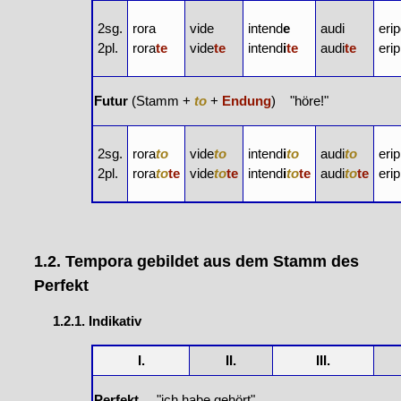
2sg.
rora
vide
intend
e
audi
erip
2pl.
rora
te
vide
te
intend
i
te
audi
te
erip
Futur
(Stamm +
to
+
Endung
) "höre!"
2sg.
rora
to
vide
to
intend
i
to
audi
to
erip
2pl.
rora
to
te
vide
to
te
intend
i
to
te
audi
to
te
erip
1.2. Tempora gebildet aus dem Stamm des
Perfekt
1.2.1. Indikativ
I.
II.
III.
Perfekt
"ich habe gehört"