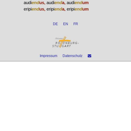
audi
end
us,
audi
end
a,
audi
end
um
eripi
end
us,
eripi
end
a,
eripi
end
um
DE
EN
FR
Impressum
Datenschutz