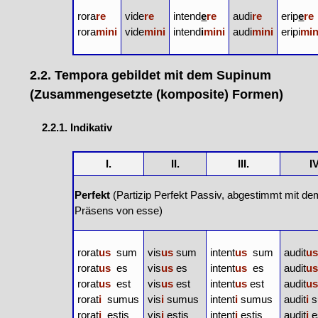
rora
re
vide
re
intend
e
re
audi
re
erip
e
re
rora
mini
vide
mini
intend
i
mini
audi
mini
eripi
min
2.2. Tempora gebildet mit dem Supinum
(Zusammengesetzte (komposite) Formen)
2.2.1. Indikativ
I.
II.
III.
IV
Perfekt
(
Partizip Perfekt Passiv
, abgestimmt mit dem
Präsens von
esse
)
rorat
us
sum
vis
us
sum
intent
us
sum
audit
u
rorat
us
es
vis
us
es
intent
us
es
audit
u
rorat
us
est
vis
us
est
intent
us
est
audit
u
rorat
i
sumus
vis
i
sumus
intent
i
sumus
audit
i
s
rorat
i
estis
vis
i
estis
intent
i
estis
audit
i
e