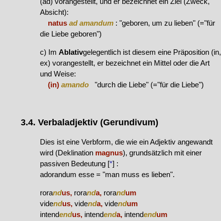
(ad) vorangestellt, und er bezeichnet ein Ziel (Zweck,
Absicht):
natus
ad amandum
: "geboren, um zu lieben" (="für
die Liebe geboren")
c) Im
Ablativ
gelegentlich ist diesem eine Präposition (in,
ex) vorangestellt, er bezeichnet ein Mittel oder die Art
und Weise:
(in)
amando
"durch die Liebe" (="für die Liebe")
3.4. Verbaladjektiv (Gerundivum)
Dies ist eine Verbform, die wie ein Adjektiv angewandt
wird (Deklination
magnus
), grundsätzlich mit einer
passiven Bedeutung [
*
] :
adorandum esse = "man muss es lieben".
rora
nd
us,
rora
nd
a,
rora
nd
um
vide
nd
us,
vide
nd
a,
vide
nd
um
intend
end
us,
intend
end
a,
intend
end
um