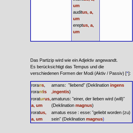
um
audit
us, a,
um
erept
us, a,
um
Das Partizip wird wie ein Adjektiv angewandt.
Es berücksichtigt das Tempus und die
verschiedenen Formen der Modi (Aktiv / Passiv) [
*
]:
rora
n
s
,
amans: "liebend" (Deklination
ingens
rora
nt
is
,ingentis
)
rorat
ur
us,
amaturus: "einer, der lieben wird (will)"
a, um
(Deklination
magnus
)
rorat
us,
amatus esse : esse: "geliebt worden (zu)
a, um
sein" (Deklination
magnus
)