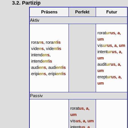
3.2. Partizip
Präsens
Perfekt
Futur
Aktiv
rorat
ur
us, a,
um
rora
n
s
, rora
nt
is
vis
ur
us, a, um
vide
n
s
, vide
nt
is
intent
ur
us, a,
intend
en
s
,
um
intend
ent
is
audit
ur
us, a,
audi
en
s
, audi
ent
is
um
eripi
en
s
, eripi
ent
is
erept
ur
us, a,
um
Passiv
rorat
us, a,
um
vis
us, a, um
intent
us, a,