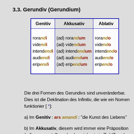
3.3. Gerundiv (Gerundium)
Genitiv
Akkusativ
Ablativ
rora
nd
i
(ad) rora
nd
um
rora
nd
o
vide
nd
i
(ad) vide
nd
um
vide
nd
o
intend
end
i
(ad) intend
end
um
intend
end
o
audi
end
i
(ad) audi
end
um
audi
end
o
erip
end
i
(ad) erip
end
um
erip
end
o
Die drei Formen des Gerundivs sind unveränderbar.
Dies ist die Deklination des Infinitiv, die wie ein Nomen
funktionier [
*
]:
a) Im
Genitiv
:
ars
amandi
: "die Kunst des Liebens"
b) Im
Akkusativ
, diesem wird immer eine Präposition