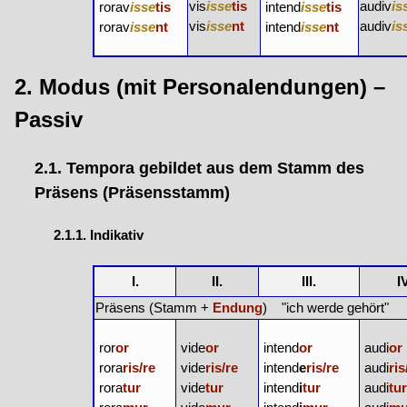
vis
isse
tis
audiv
is
rorav
isse
tis
intend
isse
tis
vis
isse
nt
audiv
is
rorav
isse
nt
intend
isse
nt
2. Modus (mit Personalendungen) –
Passiv
2.1. Tempora gebildet aus dem Stamm des
Präsens (Präsensstamm)
2.1.1. Indikativ
I.
II.
III.
I
Präsens (Stamm +
Endung
) "ich werde gehört"
ror
or
vide
or
intend
or
audi
or
rora
ris/re
vide
ris/re
intend
e
ris/re
audi
ris
rora
tur
vide
tur
intend
i
tur
audi
tu