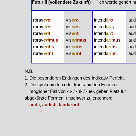
Futur II (vollendete Zukunft)
"ich werde gehört h
rorav
er
o
vis
er
o
intend
er
o
aud
rorav
eri
s
vis
eri
s
intend
eri
s
aud
rorav
eri
t
vis
eri
t
intend
eri
t
aud
rorav
eri
mus
vis
eri
mus
intend
eri
mus
aud
rorav
eri
tis
vis
eri
tis
intend
eri
tis
aud
rorav
eri
nt
vis
eri
nt
intend
eri
nt
aud
N.B.
1. Die besonderen Endungen des Indikativ Perfekt.
2. Die synkopierten oder kontrahierten Formen:
möglicher Fall von -u- / -ui- / -ue-, geben Platz für
abgekürzte Formen, unschwer zu erkennen:
audii, audisti, laudarunt...