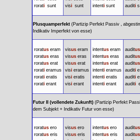
rorat
i
sunt
vis
i
sunt
intent
i
sunt
audit
i
s
Plusquamperfekt
(
Partizip Perfekt Passiv
, abgesti
Indikativ Imperfekt von
esse
)
rorat
us
eram
vis
us
eram
intent
us
eram
audit
u
rorat
us
eras
vis
us
eras
intent
us
eras
audit
u
rorat
us
erat
vis
us
erat
intent
us
erat
audit
u
rorat
i
eramus
vis
i
eramus
intent
i
eramus
audit
i
e
rorat
i
eratis
vis
i
eratis
intent
i
eratis
audit
i
e
rorat
i
erant
vis
i
erant
intent
i
erant
audit
i
e
Futur II (vollendete Zukunft)
(
Partizip Perfekt Pass
dem Subjekt + Indikativ Futur von
esse
)
rorat
us
ero
vis
us
ero
intent
us
ero
audit
u
rorat
us
eris
vis
us
eris
intent
us
eris
audit
u