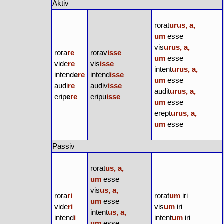
Aktiv
rorat
urus, a,
um
esse
vis
urus, a,
rora
re
rorav
isse
um
esse
vide
re
vis
isse
intent
urus, a,
intend
e
re
intend
isse
um
esse
audi
re
audiv
isse
audit
urus, a,
erip
e
re
eripu
isse
um
esse
erept
urus, a,
um
esse
Passiv
rorat
us, a,
um
esse
vis
us, a,
rora
ri
rorat
um
iri
um
esse
vide
ri
vis
um
iri
intent
us, a,
intend
i
intent
um
iri
um
esse