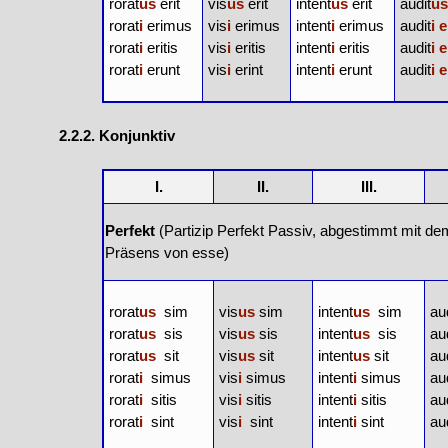
rorat
us
erit
vis
us
erit
intent
us
erit
audit
u
rorat
i
erimus
vis
i
erimus
intent
i
erimus
audit
i
e
rorat
i
eritis
vis
i
eritis
intent
i
eritis
audit
i
e
rorat
i
erunt
vis
i
erint
intent
i
erunt
audit
i
e
2.2.2. Konjunktiv
I.
II.
III.
Perfekt
(Partizip Perfekt Passiv, abgestimmt mit de
Präsens von esse)
rorat
us
sim
vis
us
sim
intent
us
sim
au
rorat
us
sis
vis
us
sis
intent
us
sis
au
rorat
us
sit
vis
us
sit
intent
us
sit
au
rorat
i
simus
vis
i
simus
intent
i
simus
au
rorat
i
sitis
vis
i
sitis
intent
i
sitis
au
rorat
i
sint
vis
i
sint
intent
i
sint
au