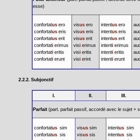
esse
)
confortat
us
ero
vis
us
ero
intent
us
ero
aud
confortat
us
eris
vis
us
eris
intent
us
eris
aud
confortat
us
erit
vis
us
erit
intent
us
erit
aud
confortat
i
erimus
vis
i
erimus
intent
i
erimus
aud
confortat
i
eritis
vis
i
eritis
intent
i
eritis
aud
confortat
i
erunt
vis
i
erint
intent
i
erunt
aud
2.2.2. Subjonctif
I.
II.
III.
Parfait
(part. parfait passif, accordé avec le sujet +
confortat
us
sim
vis
us
sim
intent
us
sim
confortat
us
sis
vis
us
sis
intent
us
sis