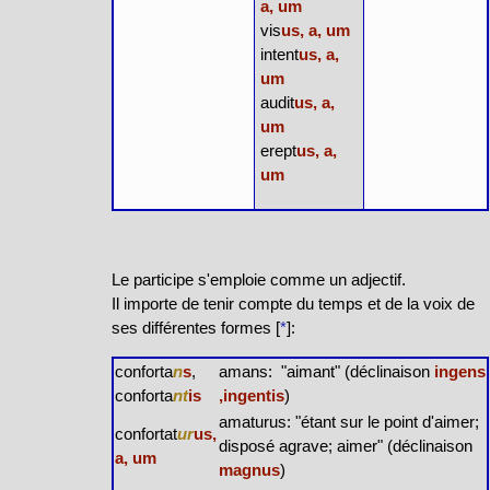
a, um
vis
us, a, um
intent
us, a,
um
audit
us, a,
um
erept
us, a,
um
Le participe s'emploie comme un adjectif.
Il importe de tenir compte du temps et de la voix de
ses différentes formes [
*
]:
conforta
n
s
,
amans: "aimant" (déclinaison
ingens
conforta
nt
is
,ingentis
)
amaturus: "étant sur le point d'aimer;
confortat
ur
us,
disposé agrave; aimer" (déclinaison
a, um
magnus
)