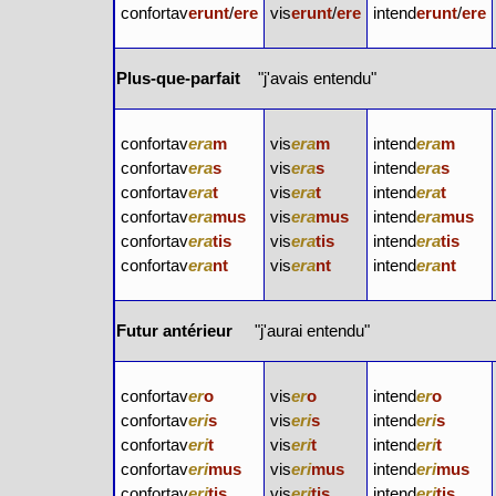
confortav
erunt
/
ere
vis
erunt
/
ere
intend
erunt
/
ere
Plus-que-parfait
"j'avais entendu"
confortav
era
m
vis
era
m
intend
era
m
confortav
era
s
vis
era
s
intend
era
s
confortav
era
t
vis
era
t
intend
era
t
confortav
era
mus
vis
era
mus
intend
era
mus
confortav
era
tis
vis
era
tis
intend
era
tis
confortav
era
nt
vis
era
nt
intend
era
nt
Futur antérieur
"j'aurai entendu"
confortav
er
o
vis
er
o
intend
er
o
confortav
eri
s
vis
eri
s
intend
eri
s
confortav
eri
t
vis
eri
t
intend
eri
t
confortav
eri
mus
vis
eri
mus
intend
eri
mus
confortav
eri
tis
vis
eri
tis
intend
eri
tis