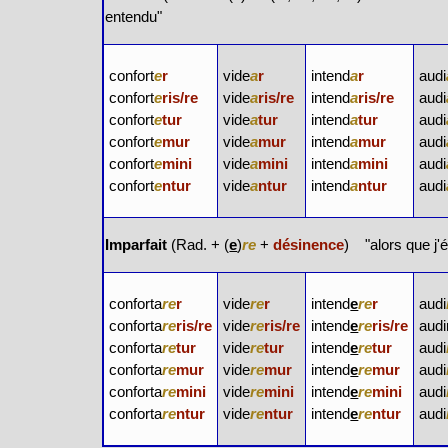
entendu"
confort
e
r
vide
a
r
intend
a
r
audi
confort
e
ris/re
vide
a
ris/re
intend
a
ris/re
audi
confort
e
tur
vide
a
tur
intend
a
tur
audi
confort
e
mur
vide
a
mur
intend
a
mur
audi
confort
e
mini
vide
a
mini
intend
a
mini
audi
confort
e
ntur
vide
a
ntur
intend
a
ntur
audi
Imparfait
(Rad. + (
e
)
re
+
désinence
) "alors que j'
conforta
re
r
vide
re
r
intend
e
re
r
audi
conforta
re
ris/re
vide
re
ris/re
intend
e
re
ris/re
audi
conforta
re
tur
vide
re
tur
intend
e
re
tur
audi
conforta
re
mur
vide
re
mur
intend
e
re
mur
audi
conforta
re
mini
vide
re
mini
intend
e
re
mini
audi
conforta
re
ntur
vide
re
ntur
intend
e
re
ntur
audi