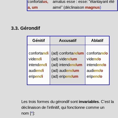
confortat
us,
amatus esse : esse: "étantayant été
a, um
aimé" (déclinaison
magnus
)
3.3. Gérondif
Génitif
Accusatif
Ablatif
conforta
nd
i
(ad) conforta
nd
um
conforta
nd
o
vide
nd
i
(ad) vide
nd
um
vide
nd
o
intend
end
i
(ad) intend
end
um
intend
end
o
audi
end
i
(ad) audi
end
um
audi
end
o
erip
end
i
(ad) erip
end
um
erip
end
o
Les trois formes du gérondif sont
invariables
. C'est la
déclinaison de l'infinitif, qui fonctionne comme un
nom [
*
]: