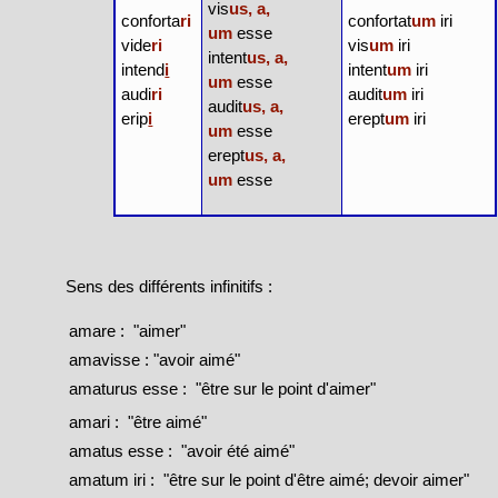
vis
us, a,
conforta
ri
confortat
um
iri
um
esse
vide
ri
vis
um
iri
intent
us, a,
intend
i
intent
um
iri
um
esse
audi
ri
audit
um
iri
audit
us, a,
erip
i
erept
um
iri
um
esse
erept
us, a,
um
esse
Sens des différents infinitifs :
amare : "aimer"
amavisse : "avoir aimé"
amaturus esse : "être sur le point d'aimer"
amari : "être aimé"
amatus esse : "avoir été aimé"
amatum iri : "être sur le point d'être aimé; devoir aimer"