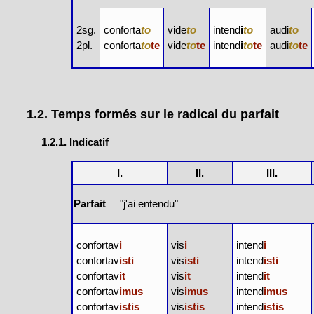
2sg.
conforta
to
vide
to
intend
i
to
audi
to
2pl.
conforta
to
te
vide
to
te
intend
i
to
te
audi
to
te
1.2. Temps formés sur le radical du parfait
1.2.1. Indicatif
I.
II.
III.
Parfait
"j'ai entendu"
confortav
i
vis
i
intend
i
confortav
isti
vis
isti
intend
isti
confortav
it
vis
it
intend
it
confortav
imus
vis
imus
intend
imus
confortav
istis
vis
istis
intend
istis