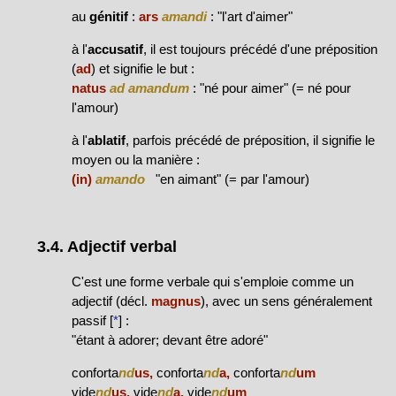
au
génitif
:
ars
amandi
: "l'art d'aimer"
à l'
accusatif
, il est toujours précédé d'une préposition
(
ad
) et signifie le but :
natus
ad amandum
: "né pour aimer" (= né pour
l'amour)
à l'
ablatif
, parfois précédé de préposition, il signifie le
moyen ou la manière :
(in)
amando
"en aimant" (= par l'amour)
3.4. Adjectif verbal
C'est une forme verbale qui s'emploie comme un
adjectif (décl.
magnus
), avec un sens généralement
passif [
*
] :
"étant à adorer; devant être adoré"
conforta
nd
us,
conforta
nd
a,
conforta
nd
um
vide
nd
us,
vide
nd
a,
vide
nd
um