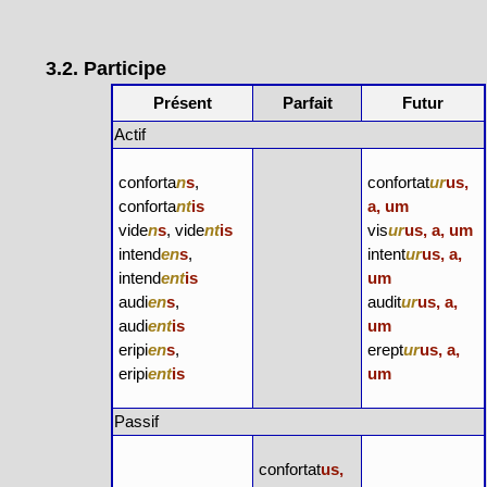
3.2. Participe
Présent
Parfait
Futur
Actif
conforta
n
s
,
confortat
ur
us,
conforta
nt
is
a, um
vide
n
s
, vide
nt
is
vis
ur
us, a, um
intend
en
s
,
intent
ur
us, a,
intend
ent
is
um
audi
en
s
,
audit
ur
us, a,
audi
ent
is
um
eripi
en
s
,
erept
ur
us, a,
eripi
ent
is
um
Passif
confortat
us,