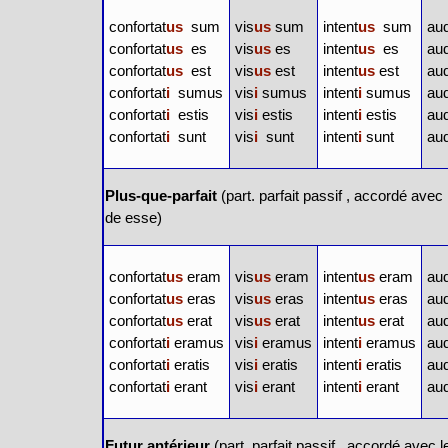
confortat
us
sum
vis
us
sum
intent
us
sum
aud
confortat
us
es
vis
us
es
intent
us
es
aud
confortat
us
est
vis
us
est
intent
us
est
aud
confortat
i
sumus
vis
i
sumus
intent
i
sumus
aud
confortat
i
estis
vis
i
estis
intent
i
estis
aud
confortat
i
sunt
vis
i
sunt
intent
i
sunt
aud
Plus-que-parfait
(
part. parfait passif
, accordé avec l
de
esse
)
confortat
us
eram
vis
us
eram
intent
us
eram
aud
confortat
us
eras
vis
us
eras
intent
us
eras
aud
confortat
us
erat
vis
us
erat
intent
us
erat
aud
confortat
i
eramus
vis
i
eramus
intent
i
eramus
aud
confortat
i
eratis
vis
i
eratis
intent
i
eratis
aud
confortat
i
erant
vis
i
erant
intent
i
erant
aud
Futur antérieur
(
part. parfait passif
, accordé avec le 