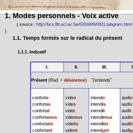
1. Modes personnels - Voix active
( source :
http://bcs.fltr.ucl.ac.be/GRAMM/001.tabgram.html
)
1.1. Temps formés sur le radical du présent
1.1.1. Indicatif
I.
II.
III.
Présent
(Rad. +
désinence
) "j'entends"
confort
o
vide
o
intend
o
audi
o
conforta
s
vide
s
intend
i
s
audi
s
conforta
t
vide
t
intend
i
t
audi
t
conforta
mus
vide
mus
intend
i
mus
audi
m
conforta
tis
vide
tis
intend
i
tis
audi
t
conforta
nt
vide
nt
intend
u
nt
audi
u