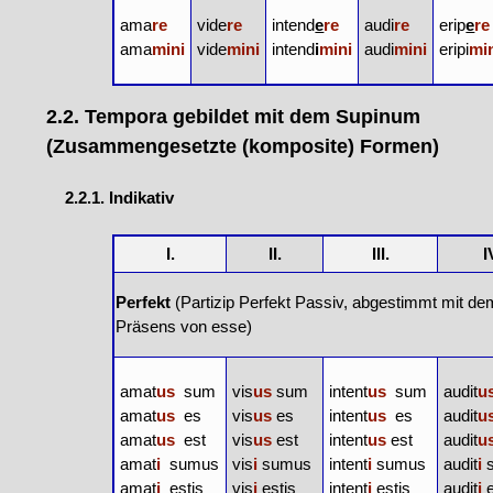
ama
re
vide
re
intend
e
re
audi
re
erip
e
re
ama
mini
vide
mini
intend
i
mini
audi
mini
eripi
mi
2.2. Tempora gebildet mit dem Supinum
(Zusammengesetzte (komposite) Formen)
2.2.1. Indikativ
I.
II.
III.
I
Perfekt
(
Partizip Perfekt Passiv
, abgestimmt mit dem
Präsens von
esse
)
amat
us
sum
vis
us
sum
intent
us
sum
audit
u
amat
us
es
vis
us
es
intent
us
es
audit
u
amat
us
est
vis
us
est
intent
us
est
audit
u
amat
i
sumus
vis
i
sumus
intent
i
sumus
audit
i
amat
i
estis
vis
i
estis
intent
i
estis
audit
i
e