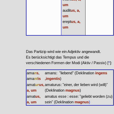
um
audit
us, a,
um
erept
us, a,
um
Das Partizip wird wie ein Adjektiv angewandt.
Es berücksichtigt das Tempus und die
verschiedenen Formen der Modi (Aktiv / Passiv) [
*
]:
ama
n
s
,
amans: "liebend" (Deklination
ingens
ama
nt
is
,ingentis
)
amat
ur
us,
amaturus: "einer, der lieben wird (will)"
a, um
(Deklination
magnus
)
amat
us,
amatus esse : esse: "geliebt worden (zu)
a, um
sein" (Deklination
magnus
)