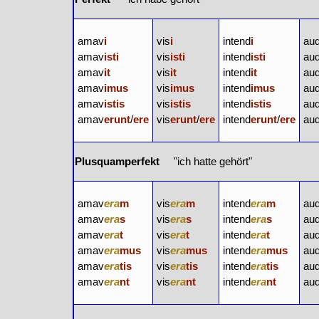
amav
i
vis
i
intend
i
aud
amav
isti
vis
isti
intend
isti
aud
amav
it
vis
it
intend
it
aud
amav
imus
vis
imus
intend
imus
aud
amav
istis
vis
istis
intend
istis
aud
amav
erunt
/
ere
vis
erunt
/
ere
intend
erunt
/
ere
aud
Plusquamperfekt
"ich hatte gehört"
amav
era
m
vis
era
m
intend
era
m
aud
amav
era
s
vis
era
s
intend
era
s
aud
amav
era
t
vis
era
t
intend
era
t
aud
amav
era
mus
vis
era
mus
intend
era
mus
aud
amav
era
tis
vis
era
tis
intend
era
tis
aud
amav
era
nt
vis
era
nt
intend
era
nt
aud