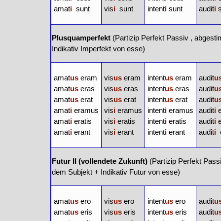
amat
i
sunt
vis
i
sunt
intent
i
sunt
audit
i
s
Plusquamperfekt
(
Partizip Perfekt Passiv
, abgesti
Indikativ Imperfekt von
esse
)
amat
us
eram
vis
us
eram
intent
us
eram
audit
u
amat
us
eras
vis
us
eras
intent
us
eras
audit
u
amat
us
erat
vis
us
erat
intent
us
erat
audit
u
amat
i
eramus
vis
i
eramus
intent
i
eramus
audit
i
e
amat
i
eratis
vis
i
eratis
intent
i
eratis
audit
i
e
amat
i
erant
vis
i
erant
intent
i
erant
audit
i
e
Futur II (vollendete Zukunft)
(
Partizip Perfekt Pass
dem Subjekt + Indikativ Futur von
esse
)
amat
us
ero
vis
us
ero
intent
us
ero
audit
u
amat
us
eris
vis
us
eris
intent
us
eris
audit
u