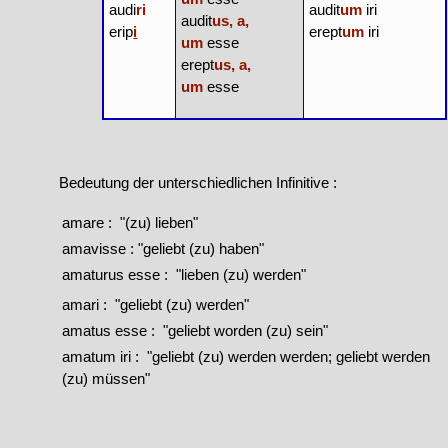
audi
ri
audit
um
iri
audit
us, a,
erip
i
erept
um
iri
um
esse
erept
us, a,
um
esse
Bedeutung der unterschiedlichen Infinitive :
amare : "(zu) lieben"
amavisse : "geliebt (zu) haben"
amaturus esse : "lieben (zu) werden"
amari : "geliebt (zu) werden"
amatus esse : "geliebt worden (zu) sein"
amatum iri : "geliebt (zu) werden werden; geliebt werden
(zu) müssen"