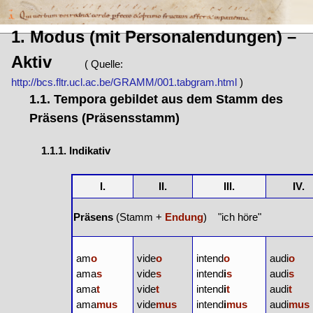
1. Modus (mit Personalendungen) –
Aktiv
( Quelle:
http://bcs.fltr.ucl.ac.be/GRAMM/001.tabgram.html
)
1.1. Tempora gebildet aus dem Stamm des
Präsens (Präsensstamm)
1.1.1. Indikativ
I.
II.
III.
IV.
Präsens
(Stamm +
Endung
) "ich höre"
am
o
vide
o
intend
o
audi
o
ama
s
vide
s
intend
i
s
audi
s
ama
t
vide
t
intend
i
t
audi
t
ama
mus
vide
mus
intend
i
mus
audi
mus