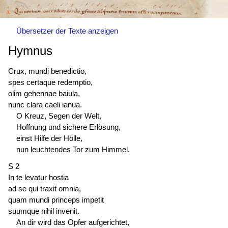
Übersetzer der Texte anzeigen
Hymnus
Crux, mundi benedictio,
spes certaque redemptio,
olim gehennae baiula,
nunc clara caeli ianua.
O Kreuz, Segen der Welt,
Hoffnung und sichere Erlösung,
einst Hilfe der Hölle,
nun leuchtendes Tor zum Himmel.
S 2
In te levatur hostia
ad se qui traxit omnia,
quam mundi princeps impetit
suumque nihil invenit.
An dir wird das Opfer aufgerichtet,