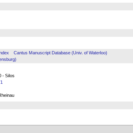
Index
Cantus Manuscript Database (Univ. of Waterloo)
ensburg)
 - Silos
71
 Rheinau