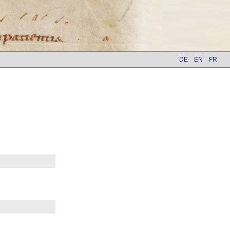
DE
EN
FR