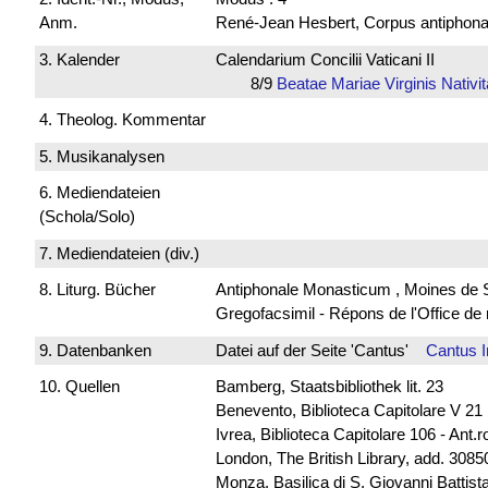
Anm.
René-Jean Hesbert, Corpus antiphonali
3. Kalender
Calendarium Concilii Vaticani II
8/9
Beatae Mariae Virginis Nativ
4. Theolog. Kommentar
5. Musikanalysen
6. Mediendateien
(Schola/Solo)
7. Mediendateien (div.)
8. Liturg. Bücher
Antiphonale Monasticum , Moines de 
Gregofacsimil - Répons de l'Office
9. Datenbanken
Datei auf der Seite 'Cantus'
Cantus 
10. Quellen
Bamberg, Staatsbibliothek lit. 23
Benevento, Biblioteca Capitolare V 21
Ivrea, Biblioteca Capitolare 106 - Ant.
London, The British Library, add. 30850
Monza, Basilica di S. Giovanni Battista