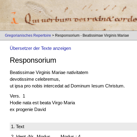
Gregorianisches Repertoire
> Responsorium - Beatissimae Virginis Mariae
Übersetzer der Texte anzeigen
Responsorium
Beatissimae Virginis Mariae nativitatem
devotissime celebremus,
ut ipsa pro nobis intercedat ad Dominum Iesum Christum.
Vers. 1
Hodie
nata est
beata Virgo Maria
ex progenie David
1. Text
2. Ident.-Nr., Modus,
Modus : 4