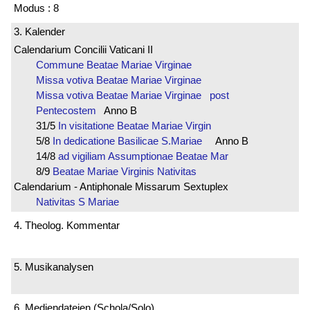
Modus : 8
3. Kalender
Calendarium Concilii Vaticani II
Commune Beatae Mariae Virginae
Missa votiva Beatae Mariae Virginae
Missa votiva Beatae Mariae Virginae post
Pentecostem
Anno B
31/5
In visitatione Beatae Mariae Virgin
5/8
In dedicatione Basilicae S.Mariae
Anno B
14/8
ad vigiliam Assumptionae Beatae Mar
8/9
Beatae Mariae Virginis Nativitas
Calendarium - Antiphonale Missarum Sextuplex
Nativitas S Mariae
4. Theolog. Kommentar
5. Musikanalysen
6. Mediendateien (Schola/Solo)