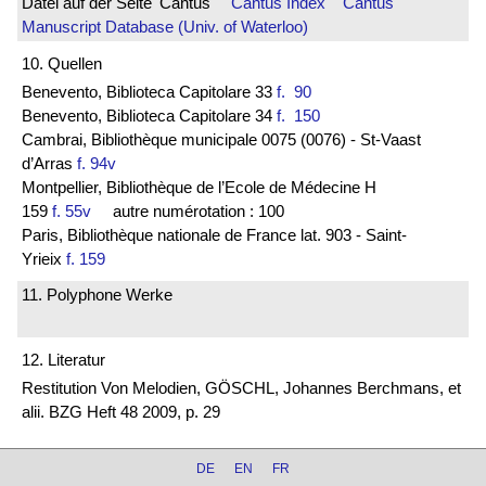
Datei auf der Seite 'Cantus'
Cantus Index
Cantus
Manuscript Database (Univ. of Waterloo)
10. Quellen
Benevento, Biblioteca Capitolare 33
f. 90
Benevento, Biblioteca Capitolare 34
f. 150
Cambrai, Bibliothèque municipale 0075 (0076) - St-Vaast
d’Arras
f. 94v
Montpellier, Bibliothèque de l’Ecole de Médecine H
159
f. 55v
autre numérotation : 100
Paris, Bibliothèque nationale de France lat. 903 - Saint-
Yrieix
f. 159
11. Polyphone Werke
12. Literatur
Restitution Von Melodien, GÖSCHL, Johannes Berchmans, et
alii. BZG Heft 48 2009, p. 29
DE
EN
FR