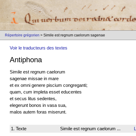
Répertoire grégorien
> Simile est regnum caelorum sagenae
Voir le traducteurs des textes
Antiphona
Simile est regnum caelorum
sagenae missae in mare
et ex omni genere piscium congreganti;
quam, cum
impleta esset
educentes
et secus litus sedentes,
elegerunt bonos in vasa sua,
malos autem foras miserunt.
1. Texte
Simile est regnum caelorum ...
L