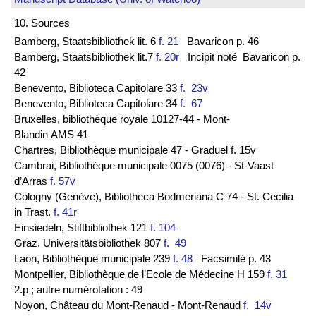
10. Sources
Bamberg, Staatsbibliothek lit. 6
f. 21
Bavaricon p. 46
Bamberg, Staatsbibliothek lit.7
f. 20r
Incipit noté Bavaricon p.
42
Benevento, Biblioteca Capitolare 33
f. 23v
Benevento, Biblioteca Capitolare 34
f. 67
Bruxelles, bibliothèque royale 10127-44 - Mont-
Blandin AMS 41
Chartres, Bibliothèque municipale 47 - Graduel f. 15v
Cambrai, Bibliothèque municipale 0075 (0076) - St-Vaast
d’Arras
f. 57v
Cologny (Genève), Bibliotheca Bodmeriana C 74 - St. Cecilia
in Trast.
f. 41r
Einsiedeln, Stiftbibliothek 121
f. 104
Graz, Universitätsbibliothek 807
f. 49
Laon, Bibliothèque municipale 239
f. 48
Facsimilé p. 43
Montpellier, Bibliothèque de l’Ecole de Médecine H 159
f. 31
2.p ; autre numérotation : 49
Noyon, Château du Mont-Renaud - Mont-Renaud
f. 14v