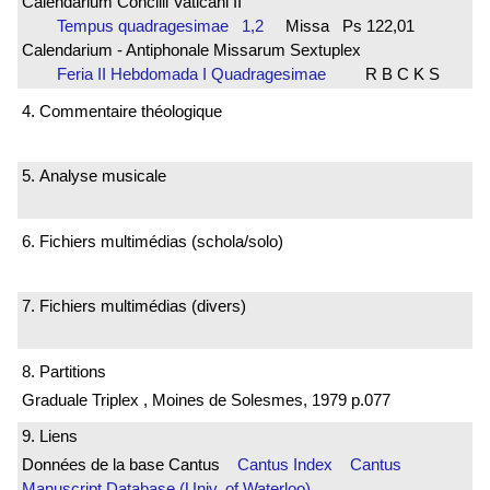
Calendarium Concilii Vaticani II
Tempus quadragesimae 1,2
Missa Ps 122,01
Calendarium - Antiphonale Missarum Sextuplex
Feria II Hebdomada I Quadragesimae
R B C K S
4. Commentaire théologique
5. Analyse musicale
6. Fichiers multimédias (schola/solo)
7. Fichiers multimédias (divers)
8. Partitions
Graduale Triplex , Moines de Solesmes, 1979 p.077
9. Liens
Données de la base Cantus
Cantus Index
Cantus
Manuscript Database (Univ. of Waterloo)