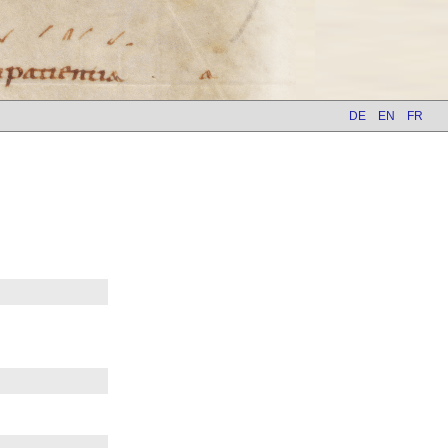
DE
EN
FR