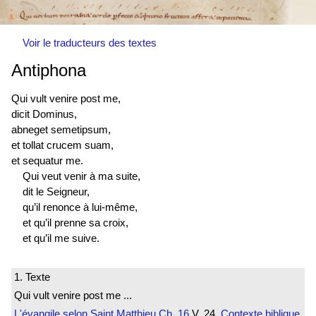
Voir le traducteurs des textes
Antiphona
Qui vult venire post me,
dicit Dominus,
abneget semetipsum,
et tollat crucem suam,
et sequatur me.
Qui veut venir à ma suite,
dit le Seigneur,
qu’il renonce à lui-même,
et qu’il prenne sa croix,
et qu’il me suive.
1. Texte
Qui vult venire post me ...
L'évangile selon Saint Matthieu
Ch. 16
V. 24
Contexte biblique