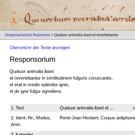
Gregorianisches Repertoire
> Quatuor animalia ibant et revertebantur
Übersetzer der Texte anzeigen
Responsorium
Quatuor animalia ibant
et revertebantur in similitudinem fulguris coruscantis,
et erat in medio splendor ignis,
et de igne fulgur egrediens.
1. Text
Quatuor animalia ibant et ...
c
2. Ident.-Nr., Modus,
René-Jean Hesbert, Corpus antiphonali
Anm.
3. Kalender