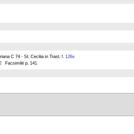
ana C 74 - St. Cecilia in Trast.
f. 126v
2
Facsimilé p. 141