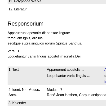
11. Polyphone Werke
12. Literatur
Responsorium
Apparuerunt apostolis dispertitae linguae
tamquam ignis, alleluia,
seditque supra singulos eorum Spiritus Sanctus.
Vers. 1
Loquebantur variis linguis apostoli magnalia Dei.
1. Text
Apparuerunt apostolis ...
Loquebantur variis linguis ...
c
2. Ident.-Nr., Modus,
Modus : 7
Anm.
René-Jean Hesbert, Corpus antiphonali
3. Kalender