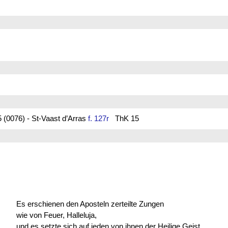
 (0076) - St-Vaast d’Arras
f. 127r
ThK 15
Es erschienen den Aposteln zerteilte Zungen
wie von Feuer, Halleluja,
und es setzte sich auf jeden von ihnen der Heilige Geist.