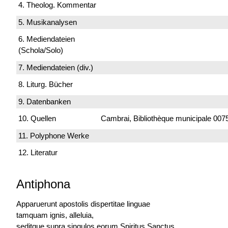
4. Theolog. Kommentar
5. Musikanalysen
6. Mediendateien
(Schola/Solo)
7. Mediendateien (div.)
8. Liturg. Bücher
9. Datenbanken
10. Quellen
Cambrai, Bibliothèque municipale 0075
11. Polyphone Werke
12. Literatur
Antiphona
Apparuerunt apostolis dispertitae linguae
tamquam ignis, alleluia,
seditque supra singulos eorum Spiritus Sanctus.