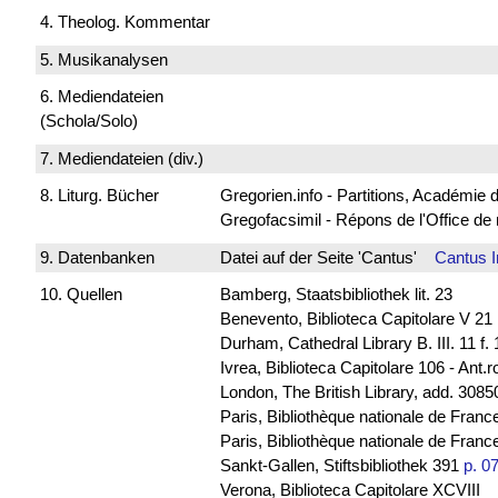
4. Theolog. Kommentar
5. Musikanalysen
6. Mediendateien
(Schola/Solo)
7. Mediendateien (div.)
8. Liturg. Bücher
Gregorien.info - Partitions, Académie
Gregofacsimil - Répons de l'Office
9. Datenbanken
Datei auf der Seite 'Cantus'
Cantus 
10. Quellen
Bamberg, Staatsbibliothek lit. 23
Benevento, Biblioteca Capitolare V 21
Durham, Cathedral Library B. III. 11 f.
Ivrea, Biblioteca Capitolare 106 - Ant.
London, The British Library, add. 30850
Paris, Bibliothèque nationale de Franc
Paris, Bibliothèque nationale de France
Sankt-Gallen, Stiftsbibliothek 391
p. 0
Verona, Biblioteca Capitolare XCVIII