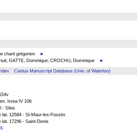
 de chant grégorien
►
 de nuit, GATTE, Dominique, CROCHU, Dominique
►
Index
Cantus Manuscript Database (Univ. of Waterloo)
 154v
rom. Ivrea IV 106
 - Silos
e lat. 12584 - St-Maur-les-Fossés
 lat. 17296 - Saint-Denis
76