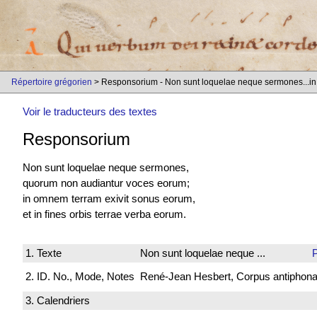
Répertoire grégorien
> Responsorium - Non sunt loquelae neque sermones...i
Voir le traducteurs des textes
Responsorium
Non sunt loquelae neque sermones,
quorum non audiantur voces eorum;
in omnem terram exivit sonus eorum,
et in fines orbis terrae verba eorum.
1. Texte
Non sunt loquelae neque ...
P
2. ID. No., Mode, Notes
René-Jean Hesbert, Corpus antiphonali
3. Calendriers