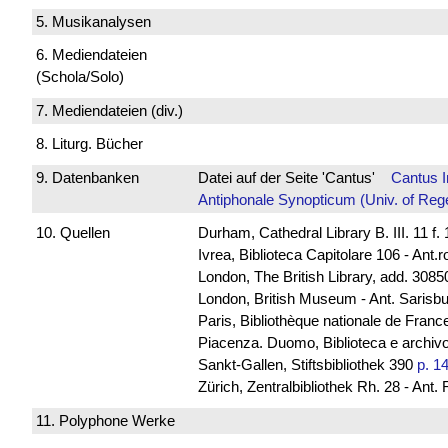
5. Musikanalysen
6. Mediendateien
(Schola/Solo)
7. Mediendateien (div.)
8. Liturg. Bücher
9. Datenbanken
Datei auf der Seite 'Cantus'
Cantus 
Antiphonale Synopticum (Univ. of Reg
10. Quellen
Durham, Cathedral Library B. III. 11 
Ivrea, Biblioteca Capitolare 106 - Ant.
London, The British Library, add. 30850
London, British Museum - Ant. Sarisb
Paris, Bibliothèque nationale de Franc
Piacenza. Duomo, Biblioteca e archivo
Sankt-Gallen, Stiftsbibliothek 390
p. 1
Zürich, Zentralbibliothek Rh. 28 - Ant.
11. Polyphone Werke