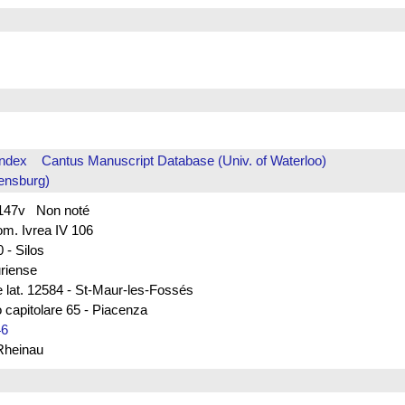
Index
Cantus Manuscript Database (Univ. of Waterloo)
ensburg)
f. 147v Non noté
rom. Ivrea IV 106
 - Silos
uriense
e lat. 12584 - St-Maur-les-Fossés
 capitolare 65 - Piacenza
46
 Rheinau