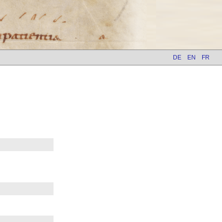
DE
EN
FR