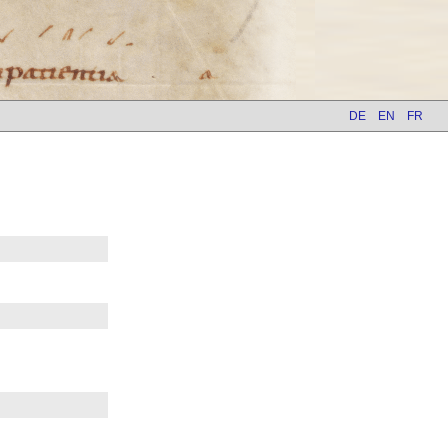
DE
EN
FR