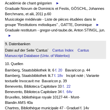
Académie de chant grégorien
►
Graduale Novum de Dominicis et Festis, GÖSCHL, Johannes
Berchmans, et alii, 2011 p.60
Musicologie médiévale - Liste de pièces étudiées dans le
groupe "Restitutions mélodiques" , GATTE, Dominique
►
Graduale restitutum - gregor-und-taube.de, Anton STINGL, jun.
►
9. Datenbanken
Datei auf der Seite 'Cantus'
Cantus Index
Cantus
Manuscript Database (Univ. of Waterloo)
10. Quellen
Bamberg, Staatsbibliothek lit. 6
f. 20
Bavaricon p. 44
Bamberg, Staatsbibliothek lit.7
f. 18v
Incipit noté ; Variante
textuelle Invocavit me Bavaricon p. 39
Benevento, Biblioteca Capitolare 33
f. 22
Benevento, Biblioteca Capitolare 34
f. 64v
Bruxelles, bibliothèque royale 10127-44 - Mont-
Blandin AMS 40a
Chartres, Bibliothèque municipale 47 - Graduel f. 14v