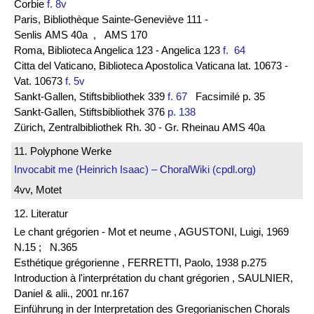
Corbie
f. 8v
Paris, Bibliothèque Sainte-Geneviève 111 -
Senlis AMS 40a
, AMS 170
Roma, Biblioteca Angelica 123 - Angelica 123
f. 64
Citta del Vaticano, Biblioteca Apostolica Vaticana lat. 10673 -
Vat. 10673
f. 5v
Sankt-Gallen, Stiftsbibliothek 339
f. 67
Facsimilé p. 35
Sankt-Gallen, Stiftsbibliothek 376
p. 138
Zürich, Zentralbibliothek Rh. 30 - Gr. Rheinau AMS 40a
11. Polyphone Werke
Invocabit me (Heinrich Isaac) – ChoralWiki (cpdl.org)
4vv, Motet
12. Literatur
Le chant grégorien - Mot et neume , AGUSTONI, Luigi, 1969
N.15 ;
N.365
Esthétique grégorienne , FERRETTI, Paolo, 1938 p.275
Introduction à l'interprétation du chant grégorien , SAULNIER,
Daniel & alii., 2001 nr.167
Einführung in der Interpretation des Gregorianischen Chorals