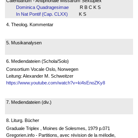
Calendarium - Antiphonale Missarum Sextuplex
Dominica Quadragesimae
R B C K S
In Nat Pontif (Cap. CLXX)
K S
4. Theolog. Kommentar
5. Musikanalysen
6. Mediendateien (Schola/Solo)
Consortium Vocale Oslo, Norwegen
Leitung: Alexander M. Schweitzer
https://www.youtube.com/watch?v=ki4sEnoZKy8
7. Mediendateien (div.)
8. Liturg. Bücher
Graduale Triplex , Moines de Solesmes, 1979 p.071
Gregorien.info - Partitions, avec révision de la mélodie,