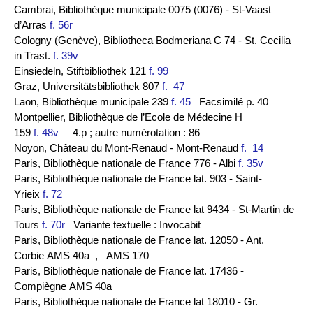
Cambrai, Bibliothèque municipale 0075 (0076) - St-Vaast
d’Arras
f. 56r
Cologny (Genève), Bibliotheca Bodmeriana C 74 - St. Cecilia
in Trast.
f. 39v
Einsiedeln, Stiftbibliothek 121
f. 99
Graz, Universitätsbibliothek 807
f. 47
Laon, Bibliothèque municipale 239
f. 45
Facsimilé p. 40
Montpellier, Bibliothèque de l’Ecole de Médecine H
159
f. 48v
4.p ; autre numérotation : 86
Noyon, Château du Mont-Renaud - Mont-Renaud
f. 14
Paris, Bibliothèque nationale de France 776 - Albi
f. 35v
Paris, Bibliothèque nationale de France lat. 903 - Saint-
Yrieix
f. 72
Paris, Bibliothèque nationale de France lat 9434 - St-Martin de
Tours
f. 70r
Variante textuelle : Invocabit
Paris, Bibliothèque nationale de France lat. 12050 - Ant.
Corbie AMS 40a
, AMS 170
Paris, Bibliothèque nationale de France lat. 17436 -
Compiègne AMS 40a
Paris, Bibliothèque nationale de France lat 18010 - Gr.