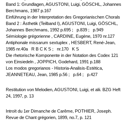
Band 1: Grundlagen, AGUSTONI, Luigi, GÖSCHL, Johannes
Berchmans, 1987 p.167
Einführung in der Interpretation des Gregorianischen Chorals
Band 2 : Ästhetik (Teilband I), AGUSTONI, Luigi, GÖSCHL,
Johannes Berchmans, 1992 p.695 ;
p.839 ;
p.949
Sémiologie grégorienne , CARDINE, Eugène, 1970 nr.127
Antiphonale missarum sextuplex , HESBERT, René-Jean,
1985 nr.40a R B C K S ;
nr.170 K S
Die rhetorische Komponente in der Notation des Codex 121
von Einsiedeln , JOPPICH, Godehard, 1991 p.188
Los modos gregorianos - Historia-Analisis-Estética,
JEANNETEAU, Jean, 1985 p.56 ;
p.64 ;
p.427
Restitution von Melodien, AGUSTONI, Luigi, et alii. BZG Heft
24, 1997, p. 13
Introït du 1er Dimanche de Carême, POTHIER, Joseph.
Revue de Chant grégorien, 1899, no.7, p. 121