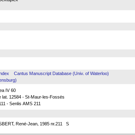
Index
Cantus Manuscript Database (Univ. of Waterloo)
ensburg)
rea IV 60
e lat. 12584 - St-Maur-les-Fossés
111 - Senlis AMS 211
ESBERT, René-Jean, 1985 nr.211 S