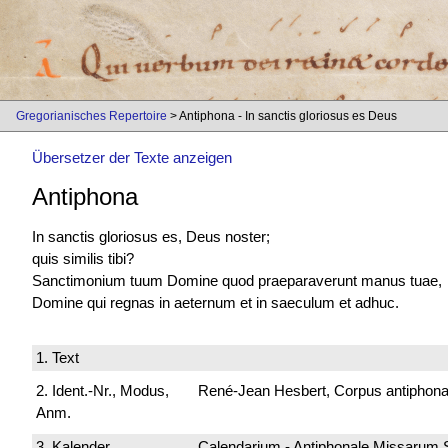
Gregorianisches Repertoire
> Antiphona - In sanctis gloriosus es Deus
Übersetzer der Texte anzeigen
Antiphona
In sanctis gloriosus es, Deus noster;
quis similis tibi?
Sanctimonium tuum Domine quod praeparaverunt manus tuae,
Domine qui regnas in aeternum et in saeculum et adhuc.
1. Text
2. Ident.-Nr., Modus,
René-Jean Hesbert, Corpus antiphonali
Anm.
3. Kalender
Calendarium - Antiphonale Missarum 