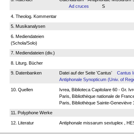
Ad cruces
S
4. Theolog. Kommentar
5. Musikanalysen
6. Mediendateien
(Schola/Solo)
7. Mediendateien (div.)
8. Liturg. Bücher
9. Datenbanken
Datei auf der Seite 'Cantus'
Cantus 
Antiphonale Synopticum (Univ. of Reg
10. Quellen
Ivrea, Biblioteca Capitolare 60 - Gr. Iv
Paris, Bibliothèque nationale de Franc
Paris, Bibliothèque Sainte-Geneviève 
11. Polyphone Werke
12. Literatur
Antiphonale missarum sextuplex , H