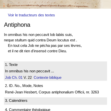
Voir le traducteurs des textes
Antiphona
In omnibus his non peccavit Iob labiis suis,
neque stultum quid contra Deum
locutus est
.
En tout cela Job ne pécha pas par ses lèvres,
et il ne dit rien d'insensé contre Dieu.
1. Texte
In omnibus his non peccavit ...
Job
Ch. 01
V. 22
Contexte biblique
2. ID. No., Mode, Notes
René-Jean Hesbert, Corpus antiphonalium Officii, nr. 3263
3. Calendriers
4. Commentaire théologique