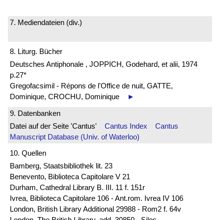
7. Mediendateien (div.)
8. Liturg. Bücher
Deutsches Antiphonale , JOPPICH, Godehard, et alii, 1974
p.27*
Gregofacsimil - Répons de l'Office de nuit, GATTE,
Dominique, CROCHU, Dominique
►
9. Datenbanken
Datei auf der Seite 'Cantus'
Cantus Index
Cantus
Manuscript Database (Univ. of Waterloo)
10. Quellen
Bamberg, Staatsbibliothek lit. 23
Benevento, Biblioteca Capitolare V 21
Durham, Cathedral Library B. III. 11 f. 151r
Ivrea, Biblioteca Capitolare 106 - Ant.rom. Ivrea IV 106
London, British Library Additional 29988 - Rom2 f. 64v
London, The British Library, add. 30850 - Silos