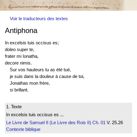
Voir le traducteurs des textes
Antiphona
In excelsis tuis
occisus es
;
doleo super te,
frater mi Ionatha,
decore nimis.
Sur vos hauteurs tu as été tué,
je suis dans la douleur à cause de toi,
Jonathas mon frère,
si brillant.
1. Texte
In excelsis tuis occisus es ...
Le Livre de Samuel II (Le Livre des Rois II)
Ch. 01
V. 25.26
Contexte biblique