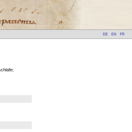
DE
EN
FR
chlafe;