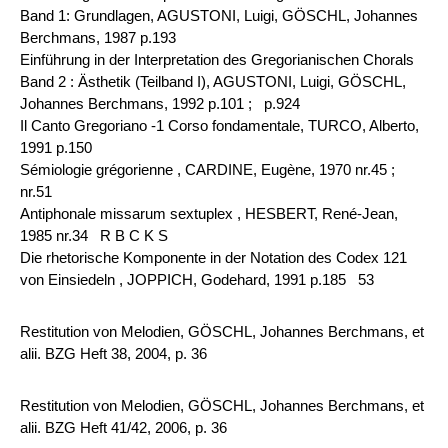
Band 1: Grundlagen, AGUSTONI, Luigi, GÖSCHL, Johannes
Berchmans, 1987 p.193
Einführung in der Interpretation des Gregorianischen Chorals
Band 2 : Ästhetik (Teilband I), AGUSTONI, Luigi, GÖSCHL,
Johannes Berchmans, 1992 p.101 ;
p.924
Il Canto Gregoriano -1 Corso fondamentale, TURCO, Alberto,
1991 p.150
Sémiologie grégorienne , CARDINE, Eugène, 1970 nr.45 ;
nr.51
Antiphonale missarum sextuplex , HESBERT, René-Jean,
1985 nr.34 R B C K S
Die rhetorische Komponente in der Notation des Codex 121
von Einsiedeln , JOPPICH, Godehard, 1991 p.185 53
Restitution von Melodien, GÖSCHL, Johannes Berchmans, et
alii. BZG Heft 38, 2004, p. 36
Restitution von Melodien, GÖSCHL, Johannes Berchmans, et
alii. BZG Heft 41/42, 2006, p. 36