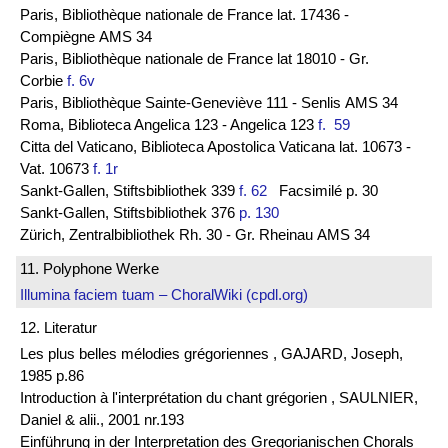
Paris, Bibliothèque nationale de France lat. 17436 -
Compiègne AMS 34
Paris, Bibliothèque nationale de France lat 18010 - Gr.
Corbie
f. 6v
Paris, Bibliothèque Sainte-Geneviève 111 - Senlis AMS 34
Roma, Biblioteca Angelica 123 - Angelica 123
f. 59
Citta del Vaticano, Biblioteca Apostolica Vaticana lat. 10673 -
Vat. 10673
f. 1r
Sankt-Gallen, Stiftsbibliothek 339
f. 62
Facsimilé p. 30
Sankt-Gallen, Stiftsbibliothek 376
p. 130
Zürich, Zentralbibliothek Rh. 30 - Gr. Rheinau AMS 34
11. Polyphone Werke
Illumina faciem tuam – ChoralWiki (cpdl.org)
12. Literatur
Les plus belles mélodies grégoriennes , GAJARD, Joseph,
1985 p.86
Introduction à l'interprétation du chant grégorien , SAULNIER,
Daniel & alii., 2001 nr.193
Einführung in der Interpretation des Gregorianischen Chorals