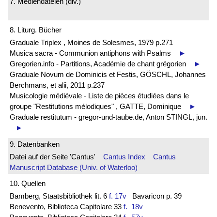
7. Mediendateien (div.)
8. Liturg. Bücher
Graduale Triplex , Moines de Solesmes, 1979 p.271
Musica sacra - Communion antiphons with Psalms
►
Gregorien.info - Partitions, Académie de chant grégorien
►
Graduale Novum de Dominicis et Festis, GÖSCHL, Johannes
Berchmans, et alii, 2011 p.237
Musicologie médiévale - Liste de pièces étudiées dans le
groupe "Restitutions mélodiques" , GATTE, Dominique
►
Graduale restitutum - gregor-und-taube.de, Anton STINGL, jun.
►
9. Datenbanken
Datei auf der Seite 'Cantus'
Cantus Index
Cantus
Manuscript Database (Univ. of Waterloo)
10. Quellen
Bamberg, Staatsbibliothek lit. 6
f. 17v
Bavaricon p. 39
Benevento, Biblioteca Capitolare 33
f. 18v