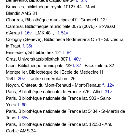
Benevento, Biblioteca Capitolare 34
f. 57v
Bruxelles, bibliothèque royale 10127-44 - Mont-
Blandin AMS 34
Chartres, Bibliothèque municipale 47 - Graduel f. 13r
Cambrai, Bibliothèque municipale 0075 (0076) - St-Vaast
d’Arras
f. 16v
LMK 48
,
f. 51v
Cologny (Genève), Bibliotheca Bodmeriana C 74 - St. Cecilia
in Trast.
f. 35r
Einsiedeln, Stiftbibliothek 121
f. 84
Graz, Universitätsbibliothek 807
f. 40v
Laon, Bibliothèque municipale 239
f. 37
Facsimilé p. 32
Montpellier, Bibliothèque de l’Ecole de Médecine H
159
f. 20v
autre numérotation : 26
Noyon, Château du Mont-Renaud - Mont-Renaud
f. 12v
Paris, Bibliothèque nationale de France 776 - Albi
f. 31v
Paris, Bibliothèque nationale de France lat. 903 - Saint-
Yrieix
f. 60
Paris, Bibliothèque nationale de France lat 9434 - St-Martin de
Tours
f. 65v
Paris, Bibliothèque nationale de France lat. 12050 - Ant.
Corbie AMS 34