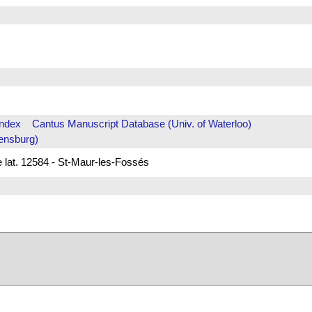
Index
Cantus Manuscript Database (Univ. of Waterloo)
ensburg)
e lat. 12584 - St-Maur-les-Fossés