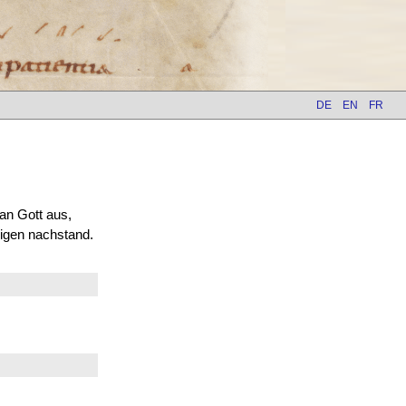
DE
EN
FR
 an Gott aus,
igen nachstand.