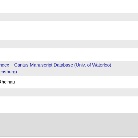
Index
Cantus Manuscript Database (Univ. of Waterloo)
ensburg)
 Rheinau